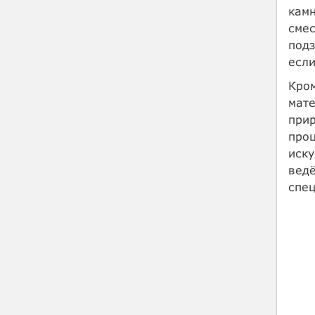
камн
смес
подз
если
Кром
мате
прир
проц
иску
ведё
спе