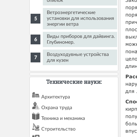
опилок
поря
Ветроэнергетические
поря
установки для использования
прич
энергии ветра
плос
выкл
Виды приборов для дайвинга.
Глубиномер.
можн
пона
Воздуходувные устройства
цело
для кузен
длин
Рас
Технические науки:
нару
для 
Архитектура
Спо
Охрана труда
кирп
полу
Техника и механика
бол
Строительство
впус