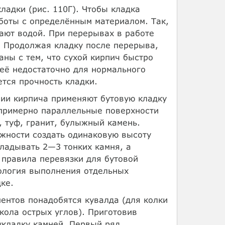
ладки (рис. 110Г). Чтобы кладка
боты с определённым материалом. Так,
ают водой. При перерывах в работе
. Продолжая кладку после перерыва,
аны с тем, что сухой кирпич быстро
 её недостаточно для нормального
ется прочность кладки.
ии кирпича применяют бутовую кладку
примерно параллельные поверхности
, туф, гранит, булыжный камень.
ожности создать одинаковую высоту
кладывать 2—3 тонких камня, а
 правила перевязки для бутовой
нология выполнения отдельных
ке.
ентов понадобятся кувалда (для колки
скола острых углов). Приготовив
укладку камней. Первый ряд