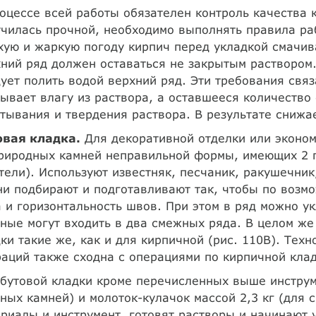
оцессе всей работы обязателен контроль качества к
чилась прочной, необходимо выполнять правила ра
хую и жаркую погоду кирпич перед укладкой смачив
ний ряд должен оставаться не закрытым раствором
ует полить водой верхний ряд. Эти требования связ
ывает влагу из раствора, а оставшееся количество
тывания и твердения раствора. В результате снижа
овая кладка.
Для декоративной отделки или эконом
природных камней неправильной формы, имеющих 2 
тели). Используют известняк, песчаник, ракушечник
и подбирают и подготавливают так, чтобы по возм
 и горизонтальность швов. При этом в ряд можно у
ные могут входить в два смежных ряда. В целом же
ки такие же, как и для кирпичной (рис. 110В). Тех
аций также сходна с операциями по кирпичной клад
бутовой кладки кроме перечисленных выше инструм
ных камней) и молоток-кулачок массой 2,3 кг (для 
риалы и инструмент, готовят растворы и начинают 