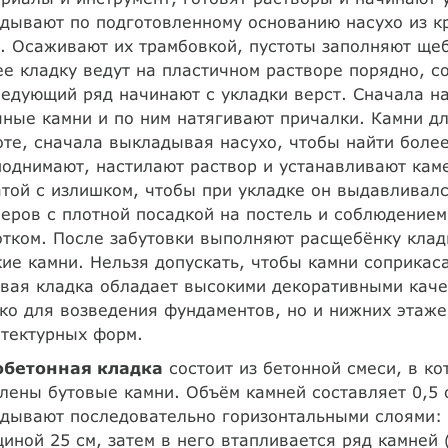
дывают по подготовленному основанию насухо из к
. Осаживают их трамбовкой, пустоты заполняют ще
е кладку ведут на пластичном растворе порядно, 
едующий ряд начинают с укладки верст. Сначала на
ные камни и по ним натягивают причалки. Камни д
те, сначала выкладывая насухо, чтобы найти боле
однимают, настилают раствор и устанавливают каме
той с излишком, чтобы при укладке он выдавливалс
еров с плотной посадкой на постель и соблюдение
тком. После забутовки выполняют расщебёнку клад
ие камни. Нельзя допускать, чтобы камни соприкаса
вая кладка обладает высокими декоративными каче
ко для возведения фундаментов, но и нижних этаже
тектурных форм.
обетонная кладка
состоит из бетонной смеси, в к
лены бутовые камни. Объём камней составляет 0,5 
дывают последовательно горизонтальными слоями: 
иной 25 см, затем в него втапливается ряд камней