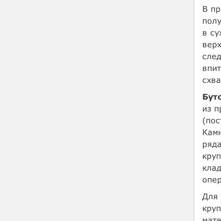
В пр
полу
в су
верх
след
впит
схва
Бут
из 
(пос
Камн
ряда
круп
клад
опер
Для 
круп
мате