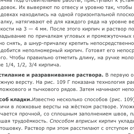
довок. Их выверяют по отвесу и уровню так, чтобы
довках находились на одной горизонтальной плоско
алку, натягивают её для каждого ряда на уровне ве
кости на 3 — 4 мм. После этого кирпич и раствор п
адывание по причалкам угловых и промежуточных м
о снять, а шнур-причалку крепить непосредственн
добится неполномерный кирпич. Готовят его непоср
го. Чтобы правильно отметить длину, на ручке мол
е 1/4, 1/2, 3/4 кирпича.
стилание и разравнивание раствора.
В первую о
жную версту. На рис. 109 Г показана технология р
ложкового и тычкового рядов. Затем начинают непо
соб кладки.
Известно несколько способов (рис. 10
ичи в ложковые версты на жёстком растворе. Улож
чается прочной, со сплошным заполнением швов, п
ьшая трудоёмкость.
Способом вприсык
кирпич уклад
тошовку. Раствор при этом расстилают с отступом 