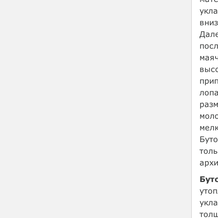
укла
вниз
Дале
посл
маяч
высо
прип
лопа
разм
моло
мелк
Буто
толь
архи
Бут
утоп
укла
толщ