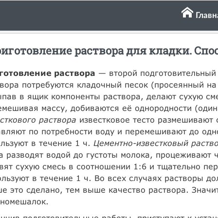
Главн
иготовление раствора для кладки. Спо
готовление раствора
— второй подготовительный 
вора потребуются кладочный песок (просеянный на 
пав в ящик компоненты раствора, делают сухую сме
мешивая массу, добиваются её однородности (один
есткового раствора
известковое тесто размешивают с
вляют по потребности воду и перемешивают до одн
льзуют в течение 1 ч.
Цементно-известковый раств
а разводят водой до густоты молока, процеживают ч
вят сухую смесь в соотношении 1:6 и тщательно пе
льзуют в течение 1 ч. Во всех случаях растворы 
е это сделано, тем выше качество раствора. Значи
ономешалок.
нчив подготовительные работы, приступают к уста