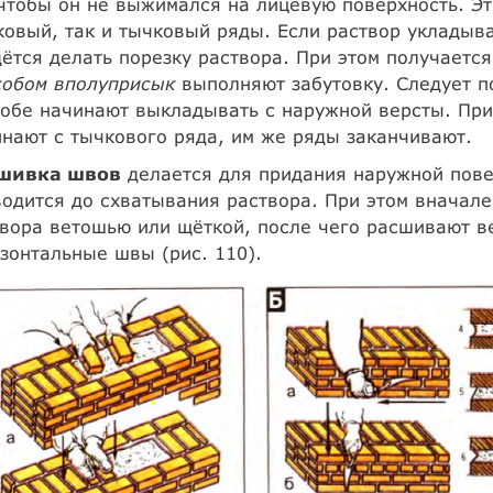
чтобы он не выжимался на лицевую поверхность. Эт
овый, так и тычковый ряды. Если раствор укладыва
ётся делать порезку раствора. При этом получаетс
собом вполуприсык
выполняют забутовку. Следует п
обе начинают выкладывать с наружной версты. При
нают с тычкового ряда, им же ряды заканчивают.
шивка швов
делается для придания наружной повер
одится до схватывания раствора. При этом вначале
вора ветошью или щёткой, после чего расшивают в
зонтальные швы (рис. 110).