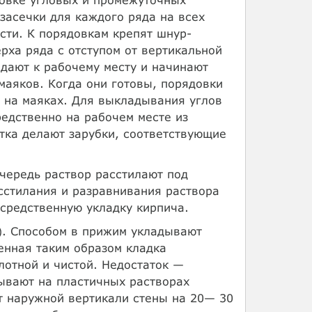
 засечки для каждого ряда на всех
сти. К порядовкам крепят шнур-
рха ряда с отступом от вертикальной
одают к рабочему месту и начинают
аяков. Когда они готовы, порядовки
о на маяках. Для выкладывания углов
едственно на рабочем месте из
отка делают зарубки, соответствующие
чередь раствор расстилают под
асстилания и разравнивания раствора
средственную укладку кирпича.
9). Способом в прижим укладывают
енная таким образом кладка
лотной и чистой. Недостаток —
ывают на пластичных растворах
от наружной вертикали стены на 20— 30