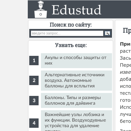
Поиск по сайту:
Пр
При
Узнать еще:
раст
Засы
Акулы и способы защиты от
них
Пере
изв
Альтернативные источники
доба
воздуха. Автономные
испо
баллоны для всплытия
тест
Баллоны. Типы и размеры
гото
баллонов для дайвинга
Испо
лучш
Важнейшие узлы лобзика и
их функции. Воздуходувные
бет
устройства для удаление
Зако