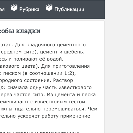
ая
Рубрика
Публикации
собы кладки
этап. Для кладочного цементного
среднем сите), цемент и щебень.
сь и поливают её водой.
акового цвета). Для приготовления
 песком (в соотношении 1:2),
ородного состояния. Раствор
ор:
сначала одну часть известкового
ерез частое сито. Из цемента и песка
ремешивают с известковым тестом.
должны тщательно перемешиваться. Чем
тельно ускоряет работу применение
новке угловых и промежуточных