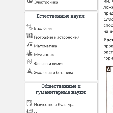
мм, 
Электроника
ложк
прид
Естественные науки:
Спо
спос
Биология
начи
География и астрономия
Рас
пров
Математика
раст
Медицина
гори
Физика и химия
Экология и ботаника
Общественные и
гуманитарные науки:
Искусство и Культура