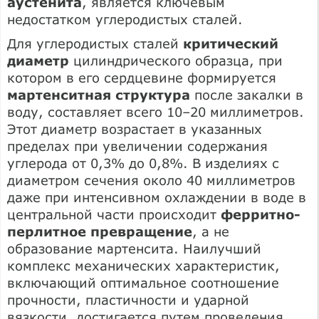
аустенита
, является ключевым
недостатком углеродистых сталей.
Для углеродистых сталей
критический
диаметр
цилиндрического образца, при
котором в его сердцевине формируется
мартенситная структура
после закалки в
воду, составляет всего 10–20 миллиметров.
Этот диаметр возрастает в указанных
пределах при увеличении содержания
углерода от 0,3% до 0,8%. В изделиях с
диаметром сечения около 40 миллиметров
даже при интенсивном охлаждении в воде в
центральной части происходит
ферритно-
перлитное превращение
, а не
образование мартенсита. Наилучший
комплекс механических характеристик,
включающий оптимальное соотношение
прочности, пластичности и ударной
вязкости, достигается путем проведения