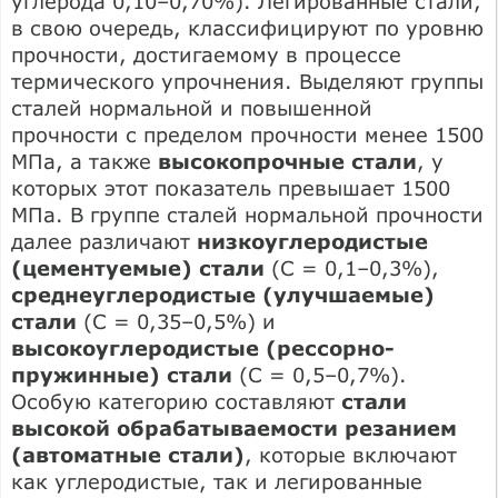
углерода 0,10–0,70%). Легированные стали,
в свою очередь, классифицируют по уровню
прочности, достигаемому в процессе
термического упрочнения. Выделяют группы
сталей нормальной и повышенной
прочности с пределом прочности менее 1500
МПа, а также
высокопрочные стали
, у
которых этот показатель превышает 1500
МПа. В группе сталей нормальной прочности
далее различают
низкоуглеродистые
(цементуемые) стали
(С = 0,1–0,3%),
среднеуглеродистые (улучшаемые)
стали
(С = 0,35–0,5%) и
высокоуглеродистые (рессорно-
пружинные) стали
(С = 0,5–0,7%).
Особую категорию составляют
стали
высокой обрабатываемости резанием
(автоматные стали)
, которые включают
как углеродистые, так и легированные