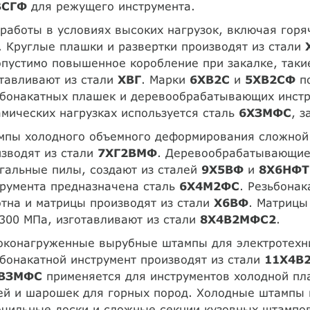
ВСГФ
для режущего инструмента.
работы в условиях высоких нагрузок, включая горя
. Круглые плашки и развертки производят из стали
пустимо повышенное коробление при закалке, таки
тавливают из стали
ХВГ
. Марки
6ХВ2С
и
5ХВ2СФ
по
ьбонакатных плашек и деревообрабатывающих инст
мических нагрузках используется сталь
6ХЗМФС
, 
мпы холодного объемного деформирования сложной 
зводят из стали
7ХГ2ВМФ
. Деревообрабатывающие
гальные пилы, создают из сталей
9Х5ВФ
и
8Х6НФТ
трумента предназначена сталь
6Х4М2ФС
. Резьбона
тна и матрицы производят из стали
Х6ВФ
. Матрицы
300 МПа, изготавливают из стали
8Х4В2МФС2
.
оконагруженные вырубные штампы для электротехни
бонакатной инструмент производят из стали
11Х4В
ВЗМФС
применяется для инструментов холодной пл
ей и шарошек для горных пород. Холодные штампы 
чильные доски и сложные секции кузовных штампов