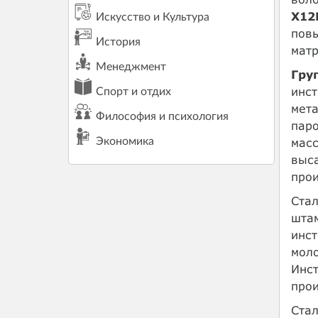
Х12
Искусство и Культура
пов
История
матр
Менеджмент
Гру
инст
Спорт и отдих
мет
Философия и психология
паро
масс
Экономика
выса
прои
Ста
шта
инст
мол
Инс
прои
Ста