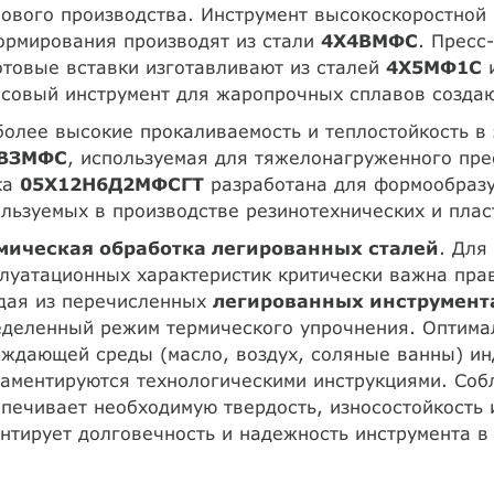
ового производства. Инструмент высокоскоростной 
ормирования производят из стали
4Х4ВМФС
. Пресс
товые вставки изготавливают из сталей
4Х5МФ1С
совый инструмент для жаропрочных сплавов создаю
олее высокие прокаливаемость и теплостойкость в 
ВЗМФС
, используемая для тяжелонагруженного пре
ка
05Х12Н6Д2МФСГТ
разработана для формообразу
льзуемых в производстве резинотехнических и плас
мическая обработка легированных сталей
. Для
луатационных характеристик критически важна пра
дая из перечисленных
легированных инструмент
деленный режим термического упрочнения. Оптимал
ждающей среды (масло, воздух, соляные ванны) ин
аментируются технологическими инструкциями. Соб
печивает необходимую твердость, износостойкость 
нтирует долговечность и надежность инструмента в