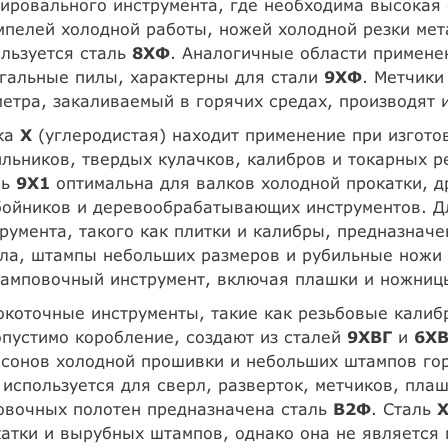
ировального инструмента, где необходима высокая 
пелей холодной работы, ножей холодной резки мет
льзуется сталь
8ХФ
. Аналогичные области примене
гальные пилы, характерны для стали
9ХФ
. Метчики
етра, закаливаемый в горячих средах, производят 
ка
Х
(углеродистая) находит применение при изгото
льников, твердых кулачков, калибров и токарных р
ль
9X1
оптимальна для валков холодной прокатки, д
бойников и деревообрабатывающих инструментов. Д
румента, такого как плитки и калибры, предназнач
ла, штампы небольших размеров и рубильные ножи 
амповочный инструмент, включая плашки и ножницы
коточные инструменты, такие как резьбовые калиб
пустимо коробление, создают из сталей
9ХВГ
и
6ХВ
сонов холодной прошивки и небольших штампов гор
используется для сверл, разверток, метчиков, плаш
овочных полотен предназначена сталь
В2Ф
. Сталь
атки и вырубных штампов, однако она не является