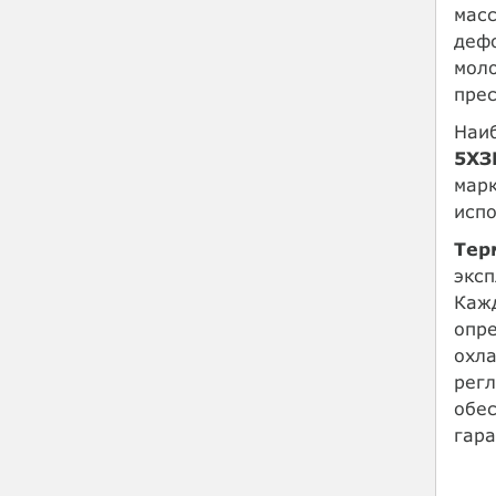
масс
деф
моло
прес
Наиб
5ХЗ
мар
испо
Тер
эксп
Каж
опре
охла
регл
обес
гара