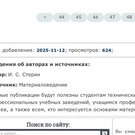
<
44
45
46
47
48
а добавления:
; просмотров:
;
2025-11-12
624
дения об авторах и источниках:
ор:
И. С. Стерин
очник:
Материаловедение
ые публикации будут полезны студентам техническ
фессиональных учебных заведений, учащимся профе
ев, а также всем, кто интересуется основами мате
Поиск по сайту:
Вы узна