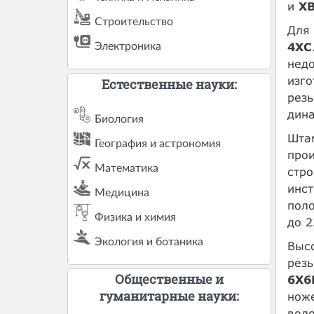
и
Х
Строительство
Для 
4ХС
Электроника
недо
изго
Естественные науки:
рез
дина
Биология
Шта
География и астрономия
прои
Математика
стро
инс
Медицина
поло
Физика и химия
до 2
Экология и ботаника
Выс
резь
Общественные и
6Х6
гуманитарные науки:
нож
воло