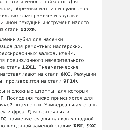
острота и износостойкость. Для
алла, обрезных матриц и пуансонов
ния, включая рамные и круглые
 и иной режущий инструмент малого
из стали
11ХФ
.
влении зубил для насечки
езцов для ремонтных мастерских.
рессировочных валков, клейм,
ля прецизионного измерительного
ена сталь
12X1
. Пневматические
изготавливают из стали
6ХС
. Режущий
, производится из стали
9Г2Ф
.
ры и сложные штампы, для которых
Г
. Последняя также применяется для
ячей штамповки. Универсальная сталь
ек и фрез. Для ленточных и
ХГС
применяется для валков холодной
 полноценной заменой сталям
ХВГ
,
9ХС