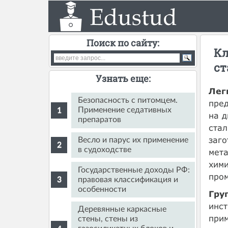
Поиск по сайту:
Кл
ст
Узнать еще:
Лег
Безопасность с питомцем.
пред
Применение седативных
на д
препаратов
стал
заго
Весло и парус их применение
в судоходстве
мета
хими
Государственные доходы РФ:
про
правовая классификация и
особенности
Гру
инст
Деревянные каркасные
прим
стены, стены из