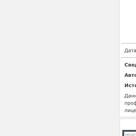
Дат
Све
Авт
Ист
Данн
про
лице