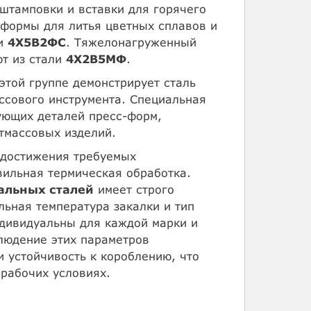
штамповки и вставки для горячего
-формы для литья цветных сплавов и
и
4Х5В2ФС
. Тяжелонагруженный
т из стали
4Х2В5МФ
.
этой группе демонстрирует сталь
ссового инструмента. Специальная
ющих деталей пресс-форм,
тмассовых изделий.
 достижения требуемых
вильная термическая обработка.
альных сталей
имеет строго
ьная температура закалки и тип
дивидуальны для каждой марки и
людение этих параметров
и устойчивость к короблению, что
 рабочих условиях.