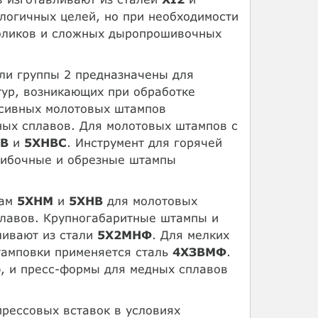
логичных целей, но при необходимости
роликов и сложных дыропрошивочных
али группы 2 предназначены для
тур, возникающих при обработке
сивных молотовых штампов
ных сплавов. Для молотовых штампов с
В
и
5ХНВС
. Инструмент для горячей
гибочные и обрезные штампы
кам
5ХНМ
и
5ХНВ
для молотовых
плавов. Крупногабаритные штампы и
ливают из стали
5Х2МНФ
. Для мелких
тамповки применяется сталь
4ХЗВМФ
.
, и пресс-формы для медных сплавов
прессовых вставок в условиях