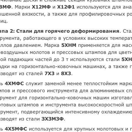
ВМФ
. Марки
Х12МФ
и
Х12Ф1
используются для ана
ышенной вязкости, а также для профилировочных 
иц.
ппа 2: Стали для горячего деформирования
. Ст
румента, работающего в условиях высоких темпера
аллов давлением. Марка
5ХНМ
применяется для мас
воздушных молотов и прессовых штампов для цвет
ой падающих частей до 3 т используются стали
5ХН
дки на горизонтально-ковочных машинах, а также 
зводят из сталей
7X3
и
8X3
.
ль
4ХМФС
служит заменой менее теплостойким мар
мпов и прессового инструмента для алюминиевых с
румент для горизонтально-ковочных машин изготав
отовых штампов и инструмента высокоскоростной ш
трумент, подвергающийся интенсивному охлаждению
зводят из стали
ЗХЗМЗФ
.
ль
4Х5МФС
используется для крупных молотовых и 