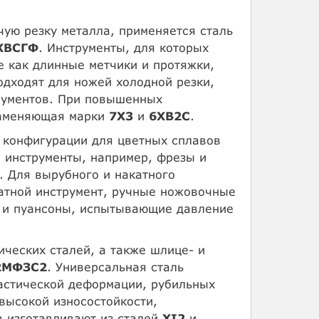
чую резку металла, применяется сталь
ХВСГФ
. Инструменты, для которых
е как длинные метчики и протяжки,
дходят для ножей холодной резки,
рументов. При повышенных
заменяющая марки
7X3
и
6ХВ2С
.
конфигурации для цветных сплавов
 инструменты, например, фрезы и
. Для вырубного и накатного
катной инструмент, ручные ножовочные
 и пуансоны, испытывающие давление
ческих сталей, а также шлице- и
2МФЗС2
. Универсальная сталь
астической деформации, рубильных
высокой износостойкости,
 изготавливают из сталей
XI2
и