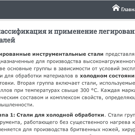
Главн
ассификация и применение легирова
алей
ированные инструментальные стали
представля
назначенные для производства высоконагруженного
ве основные группы в зависимости от условий экспл
и для обработки материалов в
холодном состоян
товки. Вторая группа включает стали, используемы
ллов при температурах свыше 300 °С. Каждая марк
ческим составом и комплексом свойств, определяю
мышленности.
ппа 1: Стали для холодной обработки
. Стали гру
румента, работающего без существенного нагрева 
еняется для производства бритвенных ножей, хиру