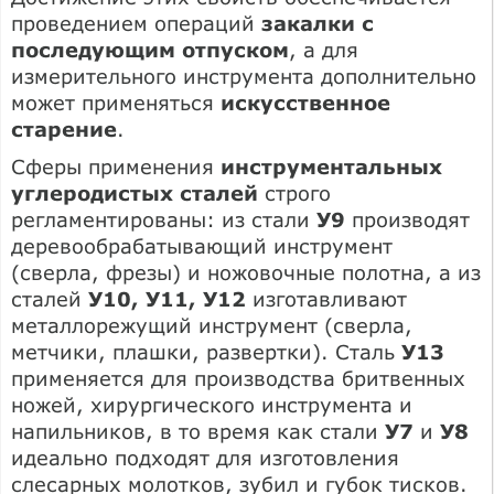
проведением операций
закалки с
последующим отпуском
, а для
измерительного инструмента дополнительно
может применяться
искусственное
старение
.
Сферы применения
инструментальных
углеродистых сталей
строго
регламентированы: из стали
У9
производят
деревообрабатывающий инструмент
(сверла, фрезы) и ножовочные полотна, а из
сталей
У10, У11, У12
изготавливают
металлорежущий инструмент (сверла,
метчики, плашки, развертки). Сталь
У13
применяется для производства бритвенных
ножей, хирургического инструмента и
напильников, в то время как стали
У7
и
У8
идеально подходят для изготовления
слесарных молотков, зубил и губок тисков.