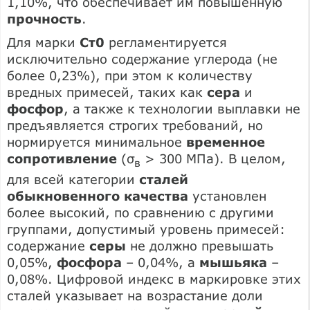
1,10%, что обеспечивает им повышенную
прочность
.
Для марки
Ст0
регламентируется
исключительно содержание углерода (не
более 0,23%), при этом к количеству
вредных примесей, таких как
сера
и
фосфор
, а также к технологии выплавки не
предъявляется строгих требований, но
нормируется минимальное
временное
сопротивление
(σ
> 300 МПа). В целом,
в
для всей категории
сталей
обыкновенного качества
установлен
более высокий, по сравнению с другими
группами, допустимый уровень примесей:
содержание
серы
не должно превышать
0,05%,
фосфора
– 0,04%, а
мышьяка
–
0,08%. Цифровой индекс в маркировке этих
сталей указывает на возрастание доли