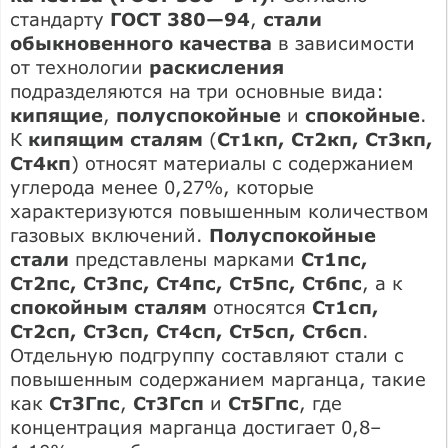
стандарту
ГОСТ 380—94
,
стали
обыкновенного качества
в зависимости
от технологии
раскисления
подразделяются на три основные вида:
кипящие
,
полуспокойные
и
спокойные
.
К
кипящим сталям
(
Ст1кп, Ст2кп, Ст3кп,
Ст4кп
) относят материалы с содержанием
углерода менее 0,27%, которые
характеризуются повышенным количеством
газовых включений.
Полуспокойные
стали
представлены марками
Ст1пс,
Ст2пс, Ст3пс, Ст4пс, Ст5пс, Ст6пс
, а к
спокойным сталям
относятся
Ст1сп,
Ст2сп, Ст3сп, Ст4сп, Ст5сп, Ст6сп
.
Отдельную подгруппу составляют стали с
повышенным содержанием марганца, такие
как
Ст3Гпс
,
Ст3Гсп
и
Ст5Гпс
, где
концентрация марганца достигает 0,8–