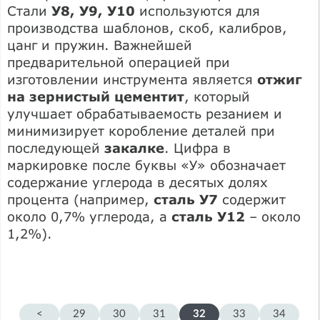
Стали
У8, У9, У10
используются для
производства шаблонов, скоб, калибров,
цанг и пружин. Важнейшей
предварительной операцией при
изготовлении инструмента является
отжиг
на зернистый цементит
, который
улучшает обрабатываемость резанием и
минимизирует коробление деталей при
последующей
закалке
. Цифра в
маркировке после буквы «У» обозначает
содержание углерода в десятых долях
процента (например,
сталь У7
содержит
около 0,7% углерода, а
сталь У12
– около
1,2%).
<
29
30
31
32
33
34