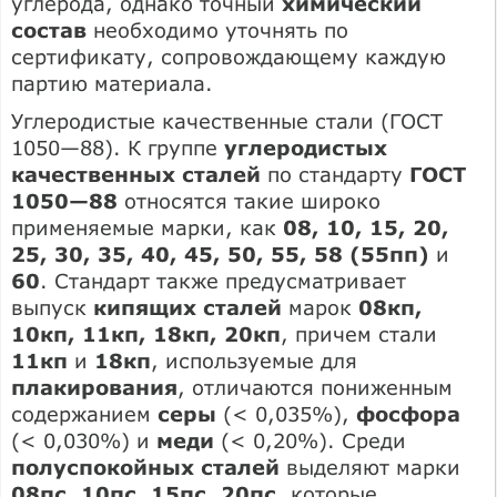
углерода, однако точный
химический
состав
необходимо уточнять по
сертификату, сопровождающему каждую
партию материала.
Углеродистые качественные стали (ГОСТ
1050—88). К группе
углеродистых
качественных сталей
по стандарту
ГОСТ
1050—88
относятся такие широко
применяемые марки, как
08, 10, 15, 20,
25, 30, 35, 40, 45, 50, 55, 58 (55пп)
и
60
. Стандарт также предусматривает
выпуск
кипящих сталей
марок
08кп,
10кп, 11кп, 18кп, 20кп
, причем стали
11кп
и
18кп
, используемые для
плакирования
, отличаются пониженным
содержанием
серы
(< 0,035%),
фосфора
(< 0,030%) и
меди
(< 0,20%). Среди
полуспокойных сталей
выделяют марки
08пс, 10пс, 15пс, 20пс
, которые