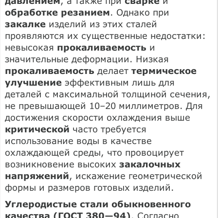
давлением
, а также при
сварке
и
обработке резанием
. Однако при
закалке
изделий из этих сталей
проявляются их существенные недостатки:
невысокая
прокаливаемость
и
значительные деформации. Низкая
прокаливаемость
делает
термическое
улучшение
эффективным лишь для
деталей с максимальной толщиной сечения,
не превышающей 10–20 миллиметров. Для
достижения скорости охлаждения выше
критической
часто требуется
использование воды в качестве
охлаждающей среды, что провоцирует
возникновение высоких
закалочных
напряжений
, искажение геометрической
формы и размеров готовых изделий.
Углеродистые стали обыкновенного
качества (ГОСТ 380—94)
. Согласно