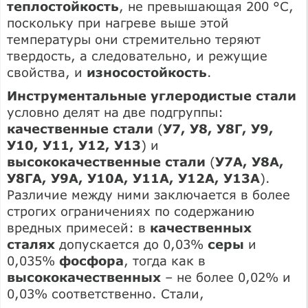
теплостойкость
, не превышающая 200 °C,
поскольку при нагреве выше этой
температуры они стремительно теряют
твердость, а следовательно, и режущие
свойства, и
износостойкость
.
Инструментальные углеродистые стали
условно делят на две подгруппы:
качественные стали
(
У7, У8, У8Г, У9,
У10, У11, У12, У13
) и
высококачественные стали
(
У7А, У8А,
У8ГА, У9А, У10А, У11А, У12А, У13А
).
Различие между ними заключается в более
строгих ограничениях по содержанию
вредных примесей: в
качественных
сталях
допускается до 0,03%
серы
и
0,035%
фосфора
, тогда как в
высококачественных
– не более 0,02% и
0,03% соответственно. Стали,