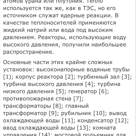
атомов урана или плутония. Тепло
используется так же, как в ТЭС, но его
источником служат ядерные реакции. В
качестве теплоносителей применяются
жидкий натрий или вода под высоким
давлением. Реакторы, использующие воду
высокого давления, получили наибольшее
распространение.
Основные части этих крайне сложных
установок: высоконапорные водяные трубы
[1); корпус реактора [2]; турбинный зал [3];
турбина высокого давления [4]; турбина
низкого давления [5]; генератор [6];
противопожарная стена [7];
трансформаторы [8]; главный
трансформатор [9]; рубильник [10]; вывод
охлаждающей воды [11]; конденсатор [12];
ввод охлаждающей воды [13]; комната
управления [14]; мостовой подъемник для