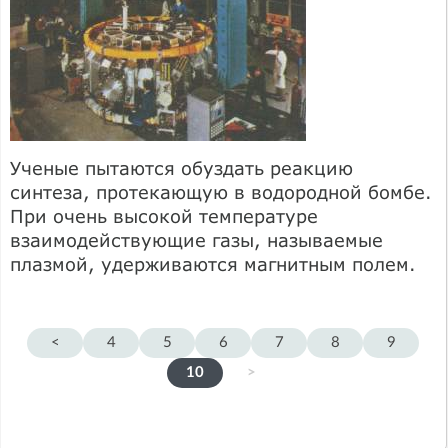
Ученые пытаются обуздать реакцию
синтеза, протекающую в водородной бомбе.
При очень высокой температуре
взаимодействующие газы, называемые
плазмой, удерживаются магнитным полем.
<
4
5
6
7
8
9
10
>