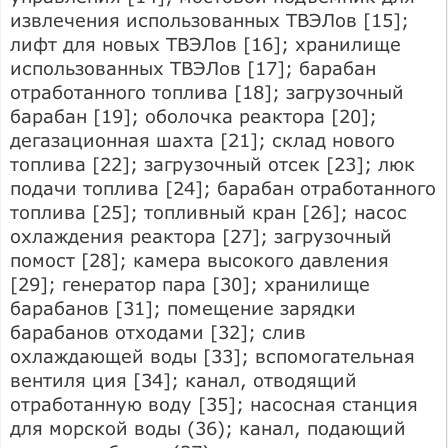
извлечения использованных ТВЭЛов [15];
лифт для новых ТВЭЛов [16]; хранилище
использованных ТВЭЛов [17]; барабан
отработанного топлива [18]; загрузочный
барабан [19]; оболочка реактора [20];
дегазационная шахта [21]; склад нового
топлива [22]; загрузочный отсек [23]; люк
подачи топлива [24]; барабан отработанного
топлива [25]; топливный кран [26]; насос
охлаждения реактора [27]; загрузочный
помост [28]; камера высокого давления
[29]; генератор пара [30]; хранилище
барабанов [31]; помещение зарядки
барабанов отходами [32]; слив
охлаждающей воды [33]; вспомогательная
вентиля ция [34]; канал, отводящий
отработанную воду [35]; насосная станция
для морской воды (36); канал, подающий