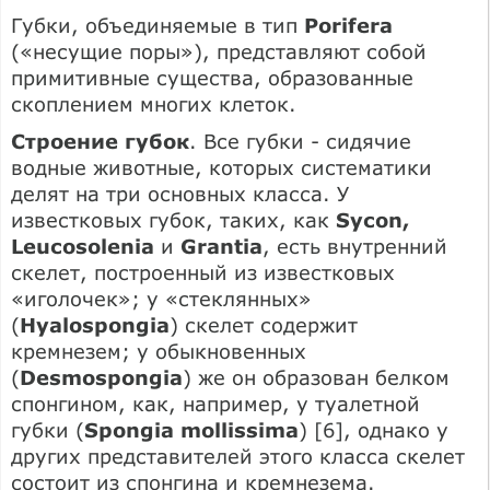
Губки, объединяемые в тип
Porifera
(«несущие поры»), представляют собой
примитивные существа, образованные
скоплением многих клеток.
Строение губок
. Все губки - сидячие
водные животные, которых систематики
делят на три основных класса. У
известковых губок, таких, как
Sycon,
Leucosolenia
и
Grantia
, есть внутренний
скелет, построенный из известковых
«иголочек»; у «стеклянных»
(
Hyalospongia
) скелет содержит
кремнезем; у обыкновенных
(
Desmospongia
) же он образован белком
спонгином, как, например, у туалетной
губки (
Spongia mollissima
) [6], однако у
других представителей этого класса скелет
состоит из спонгина и кремнезема.