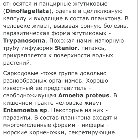
относятся и панцирные жгутиковые
(
Dinoflagellata
), одетые в целлюлозную
капсулу и входящие в состав планктона. В
человеке живет, вызывая сонную болезнь,
паразитическая форма жгутиковых -
Trypanosoma
. Похожая наминиатюрную
трубу инфузория
Stenior
, питаясь,
прикрепляется к поверхности водных
растений.
Саркодовые -тоже группа довольно
разнообразных организмов. Хорошо
известный ее представитель -
свободноживущая
Amoeba proteus
. В
кишечном тракте человека живут
Entamoeba sp
. Некоторые из них -
паразиты. В состав планктона входят и
многочисленные форами - ниферы -
морские корненожки, секретирующие