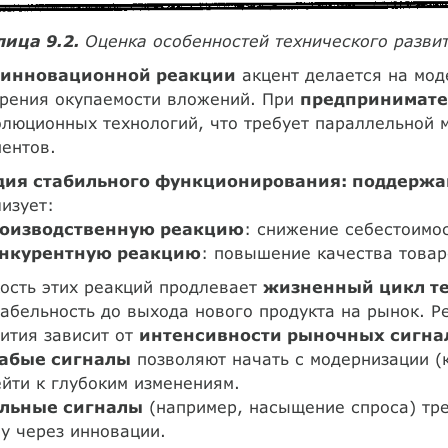
лица 9.2.
Оценка особенностей технического разви
инновационной реакции
акцент делается на мод
орения окупаемости вложений. При
предпринимате
люционных технологий, что требует параллельной 
ентов.
дия стабильного функционирования: поддержа
изует:
оизводственную реакцию
: снижение себестоимо
нкурентную реакцию
: повышение качества товар
ость этих реакций продлевает
жизненный цикл т
абельность до выхода нового продукта на рынок. Р
ития зависит от
интенсивности рыночных сигна
абые сигналы
позволяют начать с модернизации (
йти к глубоким изменениям.
льные сигналы
(например, насыщение спроса) тре
у через инновации.