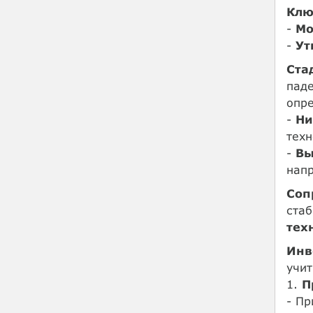
Клю
-
Мо
-
Ут
Ста
паде
опре
-
Ни
техн
-
Вы
напр
Соп
стаб
тех
Инв
учит
1.
П
- П