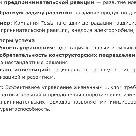
ри
предпринимательской реакции
— развитие нов
братную задачу развития
: создание продуктов дл
мер
: Компания
Tesla
на стадии деградации традици
принимательской реакции, внедрив электромобили,
торы успеха
ибкость управления
: адаптация к слабым и сильн
обретательность конструкторских подразделе
ез нестандартные решения.
ланс инвестиций
: рациональное распределение с
изацией и развитием.
г
: Эффективное управление жизненным циклом требу
ватных реакций и преодоления сопротивления изме
принимательских подходов позволяет минимизирова
урентоспособность.