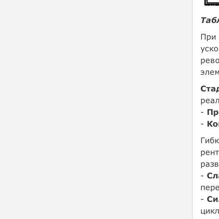
Таб
При
уск
рево
элем
Ста
реал
-
Пр
-
Ко
Гибк
рент
разв
-
Сл
пере
-
Си
цикл