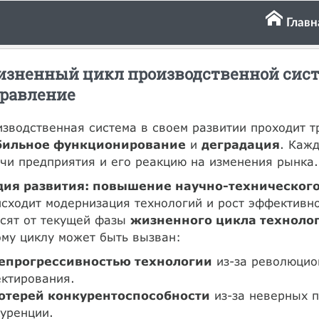
Главн
зненный цикл производственной систе
равление
зводственная система в своем развитии проходит 
бильное функционирование
и
деградация
. Кажд
чи предприятия и его реакцию на изменения рынка.
дия развития: повышение научно-технического
сходит модернизация технологий и рост эффективно
исят от текущей фазы
жизненного цикла техноло
му циклу может быть вызван:
епрогрессивностью технологии
из-за революцио
ктирования.
отерей конкурентоспособности
из-за неверных п
уренции.