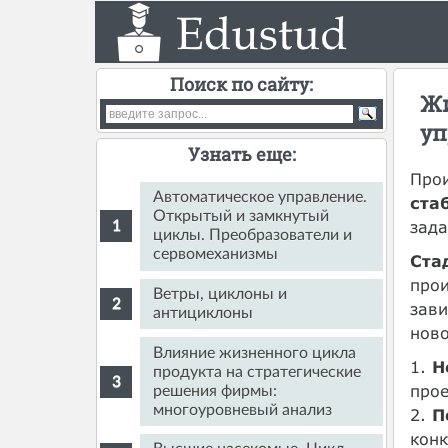
Поиск по сайту:
Жи
уп
Узнать еще:
Прои
Автоматическое управление.
ста
Открытый и замкнутый
зада
циклы. Преобразователи и
сервомеханизмы
Ста
прои
Ветры, циклоны и
зав
антициклоны
ново
Влияние жизненного цикла
1.
Н
продукта на стратегические
прое
решения фирмы:
многоуровневый анализ
2.
П
конк