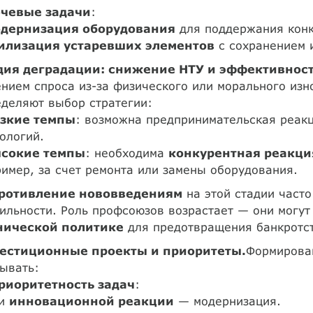
чевые задачи
:
дернизация оборудования
для поддержания конк
илизация устаревших элементов
с сохранением и
дия деградации: снижение НТУ и эффективност
нием спроса из-за физического или морального из
деляют выбор стратегии:
зкие темпы
: возможна предпринимательская реакц
ологий.
сокие темпы
: необходима
конкурентная реакци
имер, за счет ремонта или замены оборудования.
ротивление нововведениям
на этой стадии часто
ильности. Роль профсоюзов возрастает — они могут
нической политике
для предотвращения банкротст
естиционные проекты и приоритеты.
Формирова
ывать:
риоритетность задач
:
ри
инновационной реакции
— модернизация.