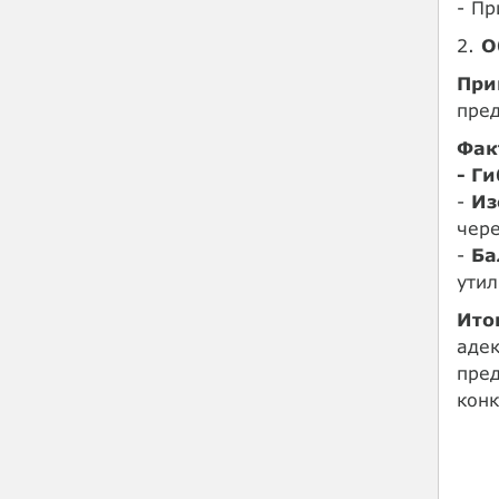
- П
2.
О
При
пред
Фак
- Г
-
Из
чер
-
Ба
утил
Ито
адек
пред
конк