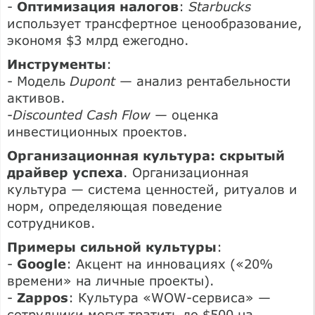
-
Оптимизация налогов
:
Starbucks
использует трансфертное ценообразование,
экономя $3 млрд ежегодно.
Инструменты
:
- Модель
Dupont
— анализ рентабельности
активов.
-
Discounted Cash Flow
— оценка
инвестиционных проектов.
Организационная культура: скрытый
драйвер успеха
. Организационная
культура — система ценностей, ритуалов и
норм, определяющая поведение
сотрудников.
Примеры сильной культуры
:
-
Google
: Акцент на инновациях («20%
времени» на личные проекты).
-
Zappos
: Культура «WOW-сервиса» —
сотрудники могут тратить до $500 на