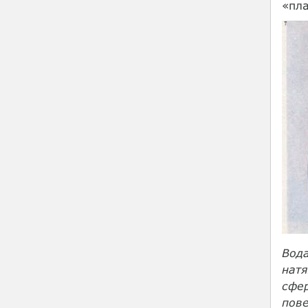
«пла
Вода
нат
сфер
пове