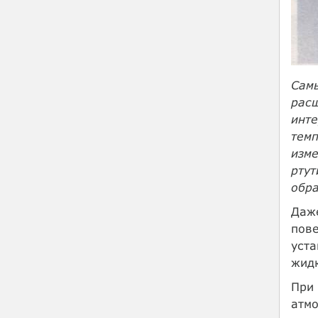
Самы
расш
инте
темп
изме
ртут
обр
Даж
пове
уст
жидк
При 
атмо