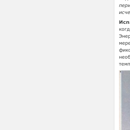
пери
исче
Исп
когд
Энер
мере
фикс
необ
темп