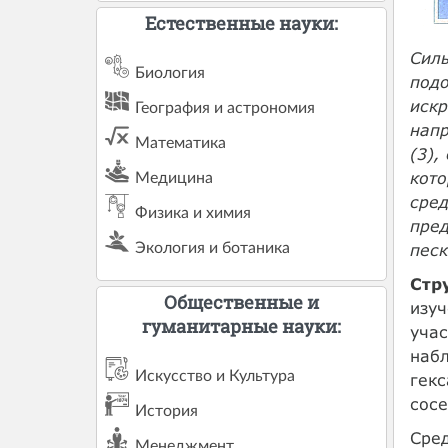
Естественные науки:
Силы
Биология
подо
искр
География и астрономия
напр
Математика
(3),
кото
Медицина
сред
Физика и химия
пред
Экология и ботаника
песк
Стр
Общественные и
изуч
гуманитарные науки:
учас
набл
Искусство и Культура
гекс
сосе
История
Сред
Менеджмент