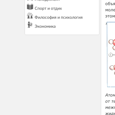
объя
Спорт и отдих
моле
этом
Философия и психология
Экономика
Атом
от т
меж
жид