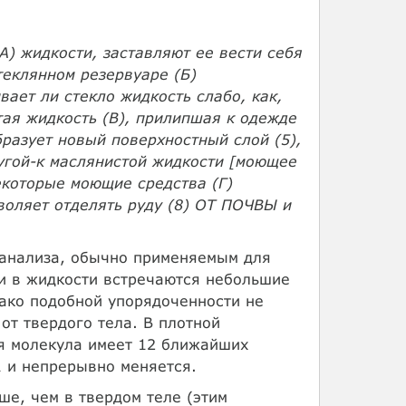
) жидкости, заставляют ее вести себя
теклянном резервуаре (Б)
вает ли стекло жидкость слабо, как,
стая жидкость (В), прилипшая к одежде
бразует новый поверхностный слой (5),
ругой-к маслянистой жидкости [моющее
Некоторые моющие средства (Г)
зволяет отделять руду (8) ОТ ПОЧВЫ и
 анализа, обычно применяемым для
 и в жидкости встречаются небольшие
ако подобной упорядоченности не
от твердого тела. В плотной
ая молекула имеет 12 ближайших
1 и непрерывно меняется.
е, чем в твердом теле (этим