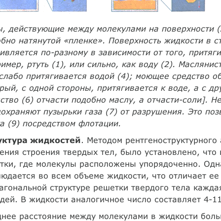
, действующие между молекулами на поверхности (А
бно натянутой «пленке». Поверхность жидкости в с
ивляется по-разному в зависимости от того, притяги
имер, ртуть (1), или сильно, как воду (2). Масляни
 слабо притягивается водой (4); моющее средство о
рый, с одной стороны, притягивается к воде, а с д
ство (6) отчасти подобно маслу, а отчасти-соли]. 
охраняют пузырьки газа (7) от разрушения. Это по
а (9) посредством флотации.
уктура жидкостей
. Методом рентгеноструктурного
ения строения твердых тел, было установлено, что
тки, где молекулы расположены упорядоченно. Одн
юдается во всем объеме жидкости, что отличает ее 
агональной структуре решетки твердого тела кажд
дей. В жидкости аналогичное число составляет 4-1
нее расстояние между молекулами в жидкости больш