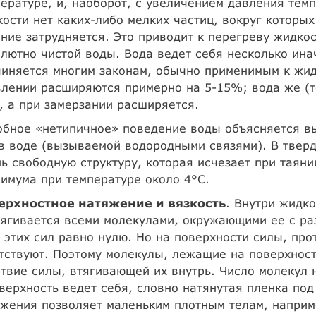
ературе, и, наоборот, с увеличением давления тем
ости нет каких-либо мелких частиц, вокруг которых
ние затрудняется. Это приводит к перегреву жидкос
лютно чистой воды. Вода ведет себя несколько ина
иняется многим законам, обычно применимым к жид
лении расширяются примерно на 5-15%; вода же (т
 а при замерзании расширяется.
обное «нетипичное» поведение воды объясняется в
в воде (вызываемой водородными связями). В тверд
ь свободную структуру, которая исчезает при таяни
имума при температуре около 4°С.
ерхностное натяжение и вязкость
. Внутри жидк
ягивается всеми молекулами, окружающими ее с ра
 этих сил равно нулю. Но на поверхности силы, пр
тствуют. Поэтому молекулы, лежащие на поверхнос
твие силы, втягивающей их внутрь. Число молекул 
верхность ведет себя, словно натянутая пленка по
жения позволяет маленьким плотным телам, наприм