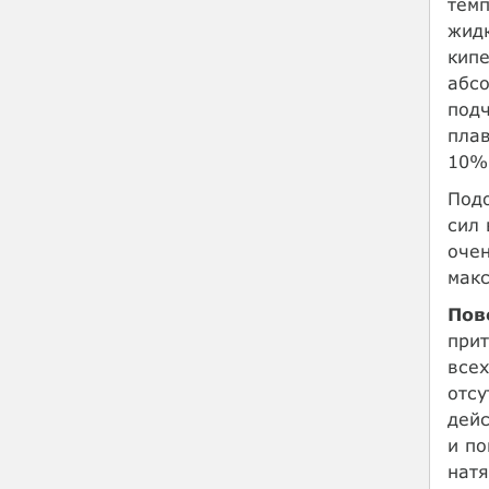
темп
жидк
кипе
абсо
подч
плав
10%,
Под
сил 
очен
макс
Пов
прит
всех
отсу
дейс
и по
натя