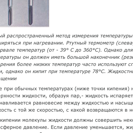
й распространенный метод измерения температуры
иряться при нагревании. Ртутный термометр (слева
рвале температур (от - 39° С до 360*С). Однако д
ературы он должен иметь большой наконечник (резе
рения более низких температур часто используют с
и, однако он кипит при температуре 78°С. Жидкост
ащении
е при обычных температурах (ниже точки кипения)
рхности жидкости, образуя пар,- жидкость испаряет
анавливается равновесие между жидкостью и насыщ
ость с той же скоростью, с какой возвращаются в н
кипении молекулы жидкости должны совершить неко
сферное давление. Если давление уменьшается, жи