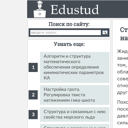
Поиск по сайту:
Ст
на
Узнать еще:
Жидк
Алгоритм и структура
зани
математического
том,
обеспечения определения
обла
кинематических параметров
сове
КА
отно
Настройка грота.
друг
Регулировка твиста
натяжением гика-шкота
Поко
поск
Структура и связанные с нею
давл
свойства морского льда
силы