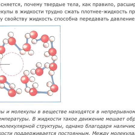
сняется, почему твердые тела, как правило, расши
кулы в жидкости трудно сжать плотнее-жидкость п
у свойству жидкость способна передавать давление
ы и молекулы в веществе находятся в непрерывном
емпературы. В жидкости такое движение мешает об
молекулярной структуры, однако благодаря наличи
кости поддерживается постоянным. Между молекула