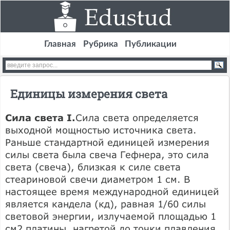
Главная
Рубрика
Публикации
Единицы измерения света
Сила света I.
Сила света определяется
выходной мощностью источника света.
Раньше стандартной единицей измерения
силы света была свеча Гефнера, это сила
света (свеча), близкая к силе света
стеариновой свечи диаметром 1 см. В
настоящее время международной единицей
является кандела (кд), равная 1/60 силы
световой энергии, излучаемой площадью 1
см2 платины, нагретой до точки плавления.