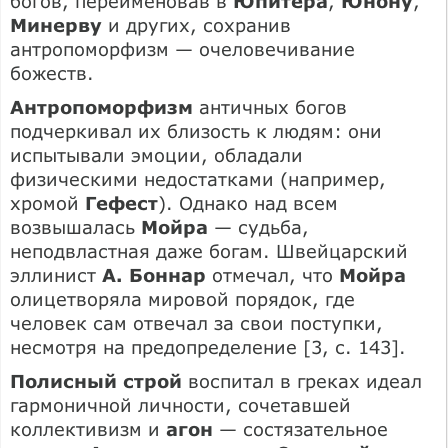
богов, переименовав в
Юпитера
,
Юнону
,
Минерву
и других, сохранив
антропоморфизм — очеловечивание
божеств.
Антропоморфизм
античных богов
подчеркивал их близость к людям: они
испытывали эмоции, обладали
физическими недостатками (например,
хромой
Гефест
). Однако над всем
возвышалась
Мойра
— судьба,
неподвластная даже богам. Швейцарский
эллинист
А. Боннар
отмечал, что
Мойра
олицетворяла мировой порядок, где
человек сам отвечал за свои поступки,
несмотря на предопределение [3, с. 143].
Полисный строй
воспитал в греках идеал
гармоничной личности, сочетавшей
коллективизм и
агон
— состязательное