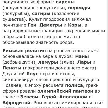
полуживотные формы:
сирены
(полуженщины-полуптицы),
нереиды
(полурыбы),
сатиры
(козлоногие
существа). Культ плодородия включал
почитание
Геи
,
Деметры
и
Коры
, а
патриархальные традиции закрепляли мифы
о браках богов со смертными, что
обосновывало знатность родов.
Римская религия
на раннем этапе также
основывалась на вере в духов:
маны
(добрые духи),
лемуры
(злые),
Лары
и
Пенаты
(покровители домашнего очага).
Двуликий
Янус
охранял входы,
символизируя связь прошлого и будущего.
Позднее, в эпоху расцвета
полиса
, греки
сформировали
олимпийский пантеон
во
главе с
Зевсом
,
Герой
,
Аполлоном
и
Афродитой
. Римляне ассимилировали этих