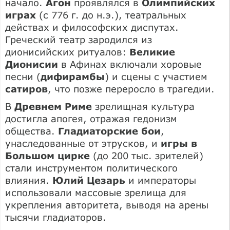
начало.
Агон
проявлялся в
Олимпийских
играх
(с 776 г. до н.э.), театральных
действах и философских диспутах.
Греческий театр зародился из
дионисийских ритуалов:
Великие
Дионисии
в Афинах включали хоровые
песни (
дифирамбы
) и сцены с участием
сатиров
, что позже переросло в трагедии.
В
Древнем Риме
зрелищная культура
достигла апогея, отражая гедонизм
общества.
Гладиаторские бои
,
унаследованные от этрусков, и
игры в
Большом цирке
(до 200 тыс. зрителей)
стали инструментом политического
влияния.
Юлий Цезарь
и императоры
использовали массовые зрелища для
укрепления авторитета, выводя на арены
тысячи гладиаторов.