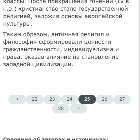
классы. После прекращения гонений (IV в.
н.э.) христианство стало государственной
религией, заложив основы европейской
культуры.
Таким образом, античная религия и
философия сформировали ценности
гражданственности, индивидуализма и
права, оказав влияние на становление
западной цивилизации.
<
22
23
24
25
26
27
28
>
Сведения об авторах и источниках: