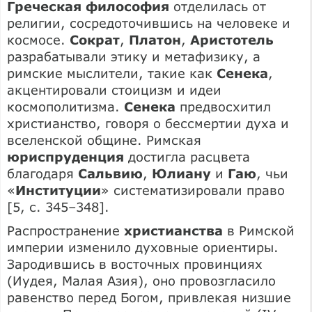
Греческая философия
отделилась от
религии, сосредоточившись на человеке и
космосе.
Сократ
,
Платон
,
Аристотель
разрабатывали этику и метафизику, а
римские мыслители, такие как
Сенека
,
акцентировали стоицизм и идеи
космополитизма.
Сенека
предвосхитил
христианство, говоря о бессмертии духа и
вселенской общине. Римская
юриспруденция
достигла расцвета
благодаря
Сальвию
,
Юлиану
и
Гаю
, чьи
«
Институции
» систематизировали право
[5, с. 345–348].
Распространение
христианства
в Римской
империи изменило духовные ориентиры.
Зародившись в восточных провинциях
(Иудея, Малая Азия), оно провозгласило
равенство перед Богом, привлекая низшие