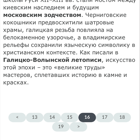
киевским наследием и будущим
московским зодчеством
. Черниговские
кокошники предвосхитили шатровые
храмы, галицкая резьба повлияла на
белокаменное узорочье, а владимирские
рельефы сохранили языческую символику в
христианском контексте. Как писали в
Галицко-Волынской летописи
, искусство
этой эпохи – это «великие труды»
мастеров, сплетавших историю в камне и
красках.
<
13
14
15
16
17
18
19
>