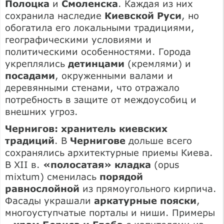
Полоцка
и
Смоленска
. Каждая из них
сохранила наследие
Киевской Руси
, но
обогатила его локальными традициями,
географическими условиями и
политическими особенностями. Города
укреплялись
детинцами
(кремлями) и
посадами
, окруженными валами и
деревянными стенами, что отражало
потребность в защите от междоусобиц и
внешних угроз.
Чернигов: хранитель киевских
традиций
. В
Чернигове
дольше всего
сохранялись архитектурные приемы Киева.
В XII в.
«полосатая» кладка
(opus
mixtum) сменилась
порядой
равнослойной
из прямоугольного кирпича.
Фасады украшали
аркатурные пояски
,
многоуступчатые порталы и ниши. Примеры