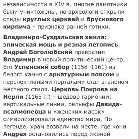
независимости в XIV в. многие памятники
были уничтожены, но археологи открыли
следы
круглых церквей
и
брускового
кирпича
– признака ранней готики.
Владимиро-Суздальская земля:
эпическая мощь и резная летопись
.
Андрей Боголюбский
превратил
Владимир
в новый политический центр.
Его
Успенский собор
(1158–1161) из
белого камня с
аркатурным поясом
и
перспективными порталами стал эталоном
местного стиля.
Церковь Покрова на
Нерли
(1165 г.) – шедевр гармонии:
вертикальные линии, рельефы
Давида-
псалмопевца
и «женских масок»
символизировали единство мира. По
легенде, храм возвели на месте, где кони
Андрея
остановились перед иконой