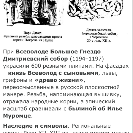
При
Всеволоде Большое Гнездо
Дмитриевский собор
(1194–1197)
украсили 600 резными плитами. На фасадах
–
князь Всеволод с сыновьями
, львы,
грифоны и
«древо жизни»
,
переосмысленные в русской плоскостной
манере. Резьба, напоминающая вышивку,
отражала народные корни, а эпический
масштаб сравнивали с
былиной об Илье
Муромце
.
Наследие и символы
. Региональные
школы Руси XII–XIII вв. стали мостом между