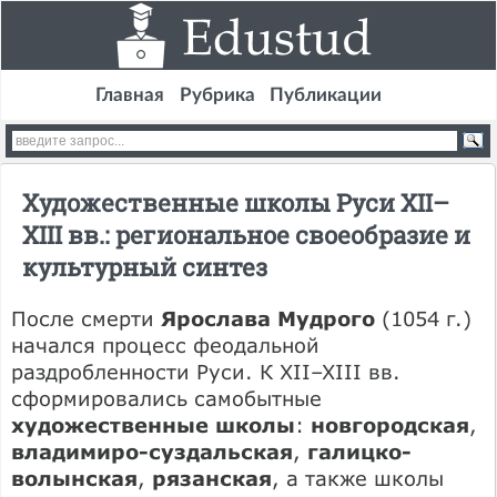
Главная
Рубрика
Публикации
Художественные школы Руси XII–
XIII вв.: региональное своеобразие и
культурный синтез
После смерти
Ярослава Мудрого
(1054 г.)
начался процесс феодальной
раздробленности Руси. К XII–XIII вв.
сформировались самобытные
художественные школы
:
новгородская
,
владимиро-суздальская
,
галицко-
волынская
,
рязанская
, а также школы