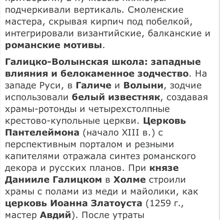
подчеркивали вертикаль. Смоленские
мастера, скрывая кирпич под побелкой,
интегрировали византийские, балканские и
романские мотивы
.
Галицко-Волынская школа: западные
влияния и белокаменное зодчество
. На
западе Руси, в
Галиче
и
Волыни
, зодчие
использовали
белый известняк
, создавая
храмы-ротонды и четырехстолпные
крестово-купольные церкви.
Церковь
Пантелеймона
(начало XIII в.) с
перспективным порталом и резными
капителями отражала синтез романского
декора и русских планов. При
князе
Данииле Галицком
в
Холме
строили
храмы с полами из меди и майолики, как
церковь Иоанна Златоуста
(1259 г.,
мастер
Авдий
). После утраты