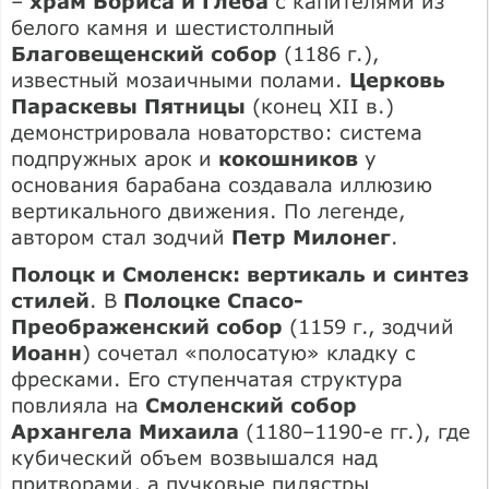
–
храм Бориса и Глеба
с капителями из
белого камня и шестистолпный
Благовещенский собор
(1186 г.),
известный мозаичными полами.
Церковь
Параскевы Пятницы
(конец XII в.)
демонстрировала новаторство: система
подпружных арок и
кокошников
у
основания барабана создавала иллюзию
вертикального движения. По легенде,
автором стал зодчий
Петр Милонег
.
Полоцк и Смоленск: вертикаль и синтез
стилей
. В
Полоцке Спасо-
Преображенский собор
(1159 г., зодчий
Иоанн
) сочетал «полосатую» кладку с
фресками. Его ступенчатая структура
повлияла на
Смоленский собор
Архангела Михаила
(1180–1190-е гг.), где
кубический объем возвышался над
притворами, а пучковые пилястры