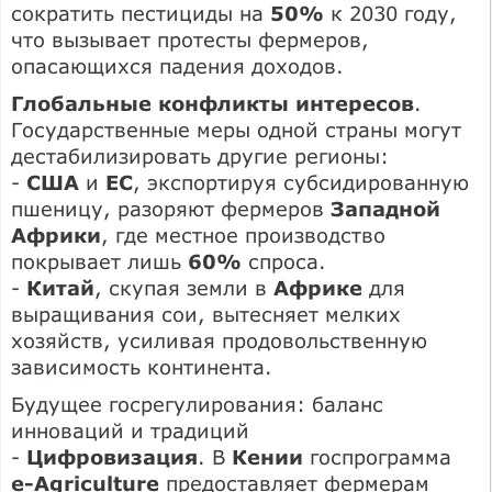
сократить пестициды на
50%
к 2030 году,
что вызывает протесты фермеров,
опасающихся падения доходов.
Глобальные конфликты интересов
.
Государственные меры одной страны могут
дестабилизировать другие регионы:
-
США
и
ЕС
, экспортируя субсидированную
пшеницу, разоряют фермеров
Западной
Африки
, где местное производство
покрывает лишь
60%
спроса.
-
Китай
, скупая земли в
Африке
для
выращивания сои, вытесняет мелких
хозяйств, усиливая продовольственную
зависимость континента.
Будущее госрегулирования: баланс
инноваций и традиций
-
Цифровизация
. В
Кении
госпрограмма
e-Agriculture
предоставляет фермерам