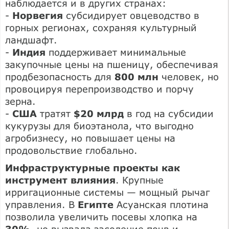
наблюдается и в других странах:
-
Норвегия
субсидирует овцеводство в
горных регионах, сохраняя культурный
ландшафт.
-
Индия
поддерживает минимальные
закупочные цены на пшеницу, обеспечивая
продбезопасность для
800 млн
человек, но
провоцируя перепроизводство и порчу
зерна.
-
США
тратят
$20 млрд
в год на субсидии
кукурузы для биоэтанола, что выгодно
агробизнесу, но повышает цены на
продовольствие глобально.
Инфраструктурные проекты как
инструмент влияния
. Крупные
ирригационные системы — мощный рычаг
управления. В
Египте
Асуанская плотина
позволила увеличить посевы хлопка на
30%
, но вызвала засоление почв и