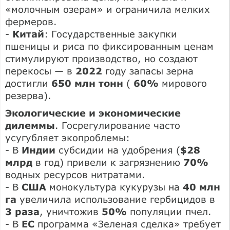
«молочным озерам» и ограничила мелких
фермеров.
-
Китай
: Государственные закупки
пшеницы и риса по фиксированным ценам
стимулируют производство, но создают
перекосы — в
2022
году запасы зерна
достигли
650 млн тонн
(
60%
мирового
резерва).
Экологические и экономические
дилеммы
. Госрегулирование часто
усугубляет экопроблемы:
- В
Индии
субсидии на удобрения (
$28
млрд
в год) привели к загрязнению
70%
водных ресурсов нитратами.
- В
США
монокультура кукурузы на
40 млн
га
увеличила использование гербицидов в
3 раза
, уничтожив
50%
популяции пчел.
- В
ЕС
программа «Зеленая сделка» требует