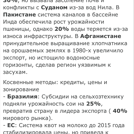
конфликты с
Суданом
из-за вод Нила. В
Пакистане
система каналов в бассейне
Инда обеспечила рост урожайности
пшеницы, однако
20%
воды теряется из-за
износа инфраструктуры. В
Афганистане
принудительное выращивание хлопчатника
на орошаемых землях в 1980-х увеличило
экспорт, но истощило водоносные
горизонты, сделав регион уязвимым к
засухам.
Косвенные методы: кредиты, цены и
зонирование
-
Бразилия
: Субсидии на сельхозтехнику
подняли урожайность сои на
25%
,
превратив страну в лидера экспорта (
40%
мирового рынка).
-
ЕС
: Система квот на молоко до 2015 года
стабилизировала цены, но привела к