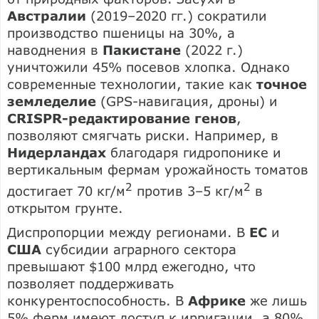
Австралии
(2019–2020 гг.) сократили
производство пшеницы на 30%, а
наводнения в
Пакистане
(2022 г.)
уничтожили 45% посевов хлопка. Однако
современные технологии, такие как
точное
земледелие
(GPS-навигация, дроны) и
CRISPR-редактирование генов
,
позволяют смягчать риски. Например, в
Нидерландах
благодаря гидропонике и
вертикальным фермам урожайность томатов
2
2
достигает 70 кг/м
против 3–5 кг/м
в
открытом грунте.
Диспропорции между регионами. В
ЕС
и
США
субсидии аграрного сектора
превышают $100 млрд ежегодно, что
позволяет поддерживать
конкурентоспособность. В
Африке
же лишь
5% ферм имеют доступ к ирригации, а 80%