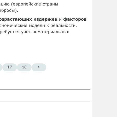
ацию (европейские страны
ыбросы).
озрастающих издержек
и
факторов
ономические модели к реальности.
ребуется учёт нематериальных
17
18
>