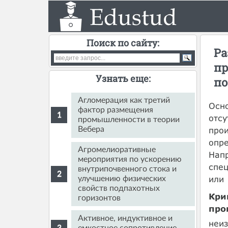
Поиск по сайту:
Ра
пр
Узнать еще:
по
Агломерация как третий
Осн
фактор размещения
отсу
промышленности в теории
прои
Вебера
опре
Агромелиоративные
Напр
мероприятия по ускорению
спец
внутрипочвенного стока и
или 
улучшению физических
свойств подпахотных
Кри
горизонтов
про
Активное, индуктивное и
неиз
емкостное сопротивление