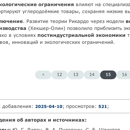
кологические ограничения
влияют на специализ
ртируют углеродоёмкие товары, сохраняя низкие в
лючение
. Развитие теории Рикардо через модели
в
изводства
(Хекшер-Олин) позволило приблизить эк
ако в условиях
постиндустриальной экономики
т
вов, инноваций и экологических ограничений.
<
12
13
14
15
16
а добавления:
; просмотров:
;
2025-04-10
521
дения об авторах и источниках:
оры:
Ю. Г. Липец, В. А. Пуляркин, С. Б. Шлихтер