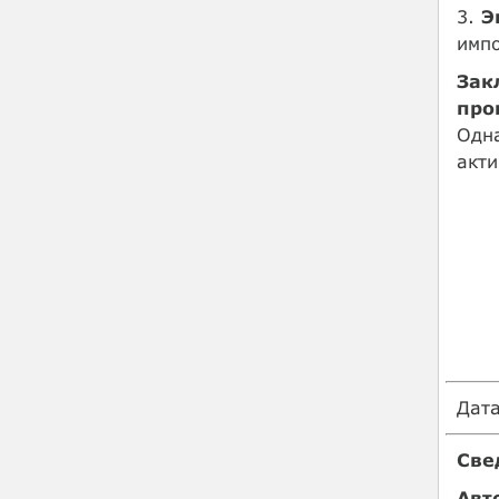
3.
Э
импо
Зак
про
Одн
акти
Дат
Све
Авт