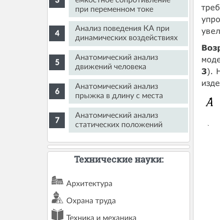
треб
при переменном токе
упро
Анализ поведения КА при
увел
динамических воздействиях
Воз
Анатомический анализ
мод
движений человека
3
). 
изде
Анатомический анализ
прыжка в длину с места
Анатомический анализ
статических положений
Технические науки:
Архитектура
Охрана труда
Техника и механика