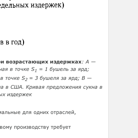
при возрастающих издержках
: А —
ая в точке S
= 1 бушель за ярд;
1
в точке S
= 3 бушеля за ярд; В —
2
а в США. Кривая предложения сукна в
ых издержек
мальные для одних отраслей,
овому производству требует