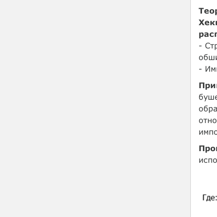
Тео
Хек
рас
- С
обш
- Им
При
буше
обра
отно
импо
Про
исп