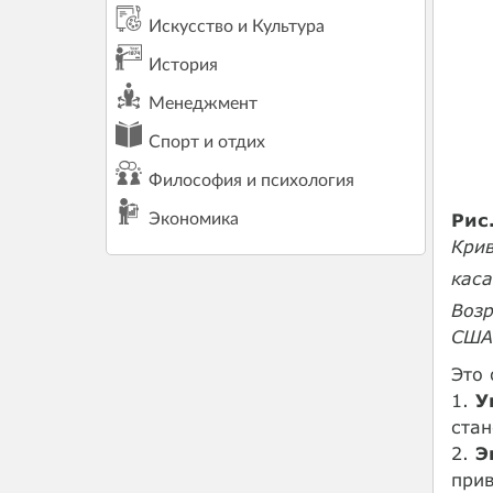
Искусство и Культура
История
Менеджмент
Спорт и отдих
Философия и психология
Рис
Экономика
Крив
каса
Возр
США
Это 
1.
У
стан
2.
Э
при