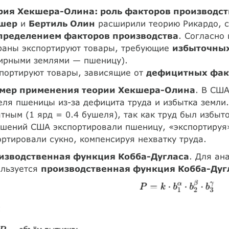
рия Хекшера-Олина: роль факторов производст
шер
и
Бертиль Олин
расширили теорию Рикардо, с
пределением факторов производства
. Согласно 
траны экспортируют товары, требующие
избыточных
ирными землями — пшеницу).
портируют товары, зависящие от
дефицитных фак
мер применения теории Хекшера-Олина
. В США
ля пшеницы из-за дефицита труда и избытка земли.
тным (1 ярд = 0.4 бушеля), так как труд был избыт
шений США экспортировали пшеницу, «экспортируя»
ртировали сукно, компенсируя нехватку труда.
изводственная функция Кобба-Дугласа
. Для ан
ользуется
производственная функция Кобба-Дуг