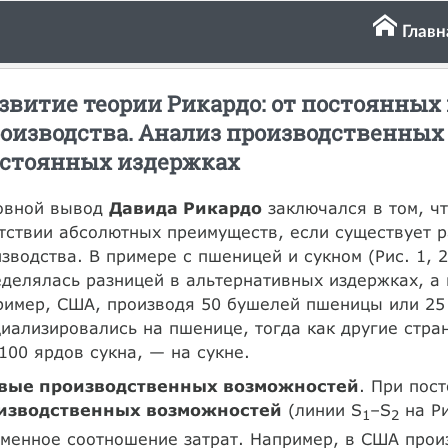
Главн
звитие теории Рикардо: от постоянных
оизводства. Анализ производственных
стоянных издержках
овной вывод
Давида Рикардо
заключался в том, ч
тствии абсолютных преимуществ, если существует 
зводства. В примере с пшеницей и сукном (Рис. 1, 
делялась разницей в альтернативных издержках, а
имер, США, производя 50 бушелей пшеницы или 25 
иализировались на пшенице, тогда как другие стр
100 ярдов сукна, — на сукне.
вые производственных возможностей
. При пос
изводственных возможностей
(линии S
–S
на Ри
1
2
менное соотношение затрат. Например, в США прои