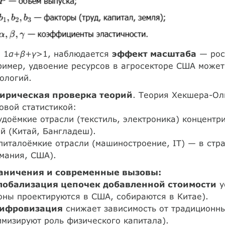
 1
α
+
β
+
γ
>1, наблюдается
эффект масштаба
— рост
имер, удвоение ресурсов в агросекторе США может 
ологий.
ирическая проверка теорий
. Теория Хекшера-Ол
овой статистикой:
удоёмкие отрасли (текстиль, электроника) концентр
й (Китай, Бангладеш).
питалоёмкие отрасли (машиностроение, IT) — в стр
мания, США).
аничения и современные вызовы:
лобализация цепочек добавленной стоимости
у
ны проектируются в США, собираются в Китае).
ифровизация
снижает зависимость от традиционн
мизируют роль физического капитала).