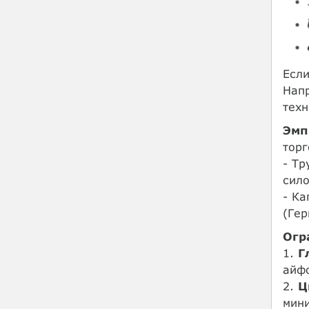
Если
Напр
техн
Эмп
торг
- Тр
сило
- Ка
(Гер
Огр
1.
Г
айфо
2.
Ц
мини