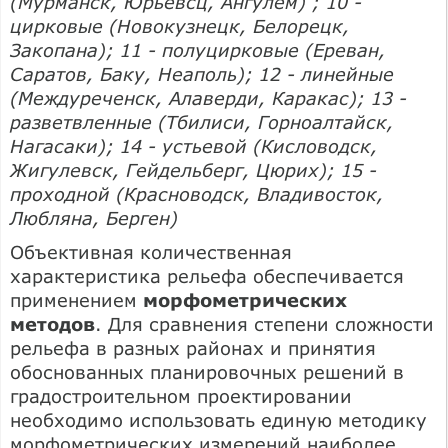
(Мурманск, Юрьевсц, Ангулем) ; 10 -
цирковые (Новокузнецк, Белорецк,
Закопана); 11 - полуцирковые (Ереван,
Саратов, Баку, Неаполь); 12 - линейные
(Междуреченск, Алаверди, Каракас); 13 -
разветвленные (Тбилиси, Горноалтайск,
Нагасаки); 14 - устьевой (Кисловодск,
Жигулевск, Гейдельберг, Цюрих); 15 -
проходной (Красноводск, Владивосток,
Любляна, Берген)
Объективная количественная
характеристика рельефа обеспечивается
применением
морфометрических
методов
. Для сравнения степени сложности
рельефа в разных районах и принятия
обоснованных планировочных решений в
градостроительном проектировании
необходимо использовать единую методику
морфометрических измерений наиболее