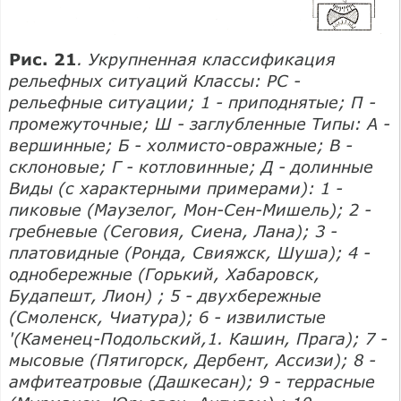
Рис. 21
. Укрупненная классификация
рельефных ситуаций Классы: PC -
рельефные ситуации; 1 - приподнятые; П -
промежуточные; Ш - заглубленные Типы: А -
вершинные; Б - холмисто-овражные; В -
склоновые; Г - котловинные; Д - долинные
Виды (с характерными примерами): 1 -
пиковые (Маузелог, Мон-Сен-Мишель); 2 -
гребневые (Сеговия, Сиена, Лана); 3 -
платовидные (Ронда, Свияжск, Шуша); 4 -
однобережные (Горький, Хабаровск,
Будапешт, Лион) ; 5 - двухбережные
(Смоленск, Чиатура); 6 - извилистые
'(Каменец-Подольский,1. Кашин, Прага); 7 -
мысовые (Пятигорск, Дербент, Ассизи); 8 -
амфитеатровые (Дашкесан); 9 - террасные