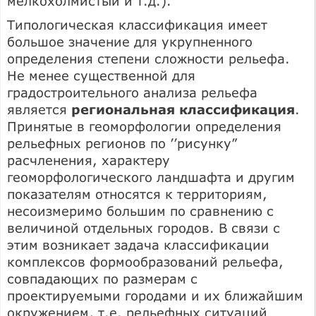
мелкохолмистый и т.д.).
Типологическая классификация имеет
большое значение для укрупненного
определения степени сложности рельефа.
Не менее существенной для
градостроительного анализа рельефа
является
региональная классификация
.
Принятые в геоморфологии определения
рельефных регионов по ’’рисунку”
расчленения, характеру
геоморфологического ландшафта и другим
показателям относятся к территориям,
несоизмеримо большим по сравнению с
величиной отдельных городов. В связи с
этим возникает задача классификации
комплексов формообразований рельефа,
совпадающих по размерам с
проектируемыми городами и их ближайшим
окружением, т.е. рельефных ситуаций