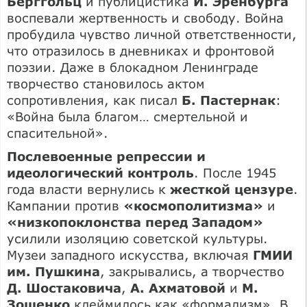
Берггольц
и публицистика
И. Эренбурга
воспевали жертвенность и свободу. Война
пробудила чувство личной ответственности,
что отразилось в дневниках и фронтовой
поэзии. Даже в блокадном Ленинграде
творчество становилось актом
сопротивления, как писал
Б. Пастернак
:
«Война была благом… смертельной и
спасительной».
Послевоенные репрессии и
идеологический контроль
. После 1945
года власти вернулись к
жесткой цензуре
.
Кампании против
«космополитизма»
и
«низкопоклонства перед Западом»
усилили изоляцию советской культуры.
Музеи западного искусства, включая
ГМИИ
им. Пушкина
, закрывались, а творчество
Д. Шостаковича
,
А. Ахматовой
и
М.
Зощенко
клеймилось как «формализм». В