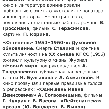
кино и литературе доминировали
шаблонные сюжеты о «конфликте новатора
и консерватора». Несмотря на это,
появлялись талантливые работы: романы
В.
Гроссмана
, фильмы
С. Герасимова
,
картины
П. Корина
.
«Оттепель» 1950–1960-х: Духовное
обновление
. Смерть
Сталина
и критика
культа личности на
XX съезде КПСС
(1956)
оживили культурную жизнь. Журнал
«Новый мир»
под руководством
А.
Твардовского
публиковал запрещенные
тексты
М. Булгакова
и
А. Ахматовой
. В
кино прозвучали первые правдивые голоса
о репрессиях:
«Один день Ивана
Денисовича» А. Солженицына
, фильмы
Г. Чухрая
и
В. Басова
.
«Лейтенантская
проза»
(
Ю. Бондарев
,
В. Быков
)