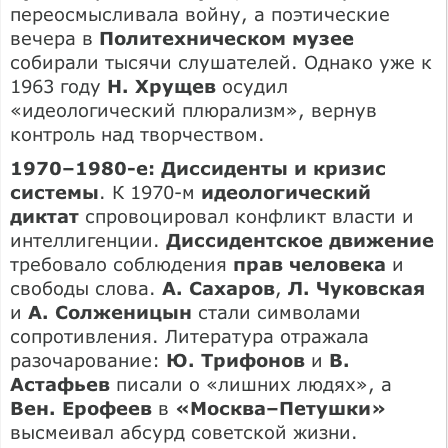
переосмысливала войну, а поэтические
вечера в
Политехническом музее
собирали тысячи слушателей. Однако уже к
1963 году
Н. Хрущев
осудил
«идеологический плюрализм», вернув
контроль над творчеством.
1970–1980-е: Диссиденты и кризис
системы
. К 1970-м
идеологический
диктат
спровоцировал конфликт власти и
интеллигенции.
Диссидентское движение
требовало соблюдения
прав человека
и
свободы слова.
А. Сахаров
,
Л. Чуковская
и
А. Солженицын
стали символами
сопротивления. Литература отражала
разочарование:
Ю. Трифонов
и
В.
Астафьев
писали о «лишних людях», а
Вен. Ерофеев
в
«Москва–Петушки»
высмеивал абсурд советской жизни.