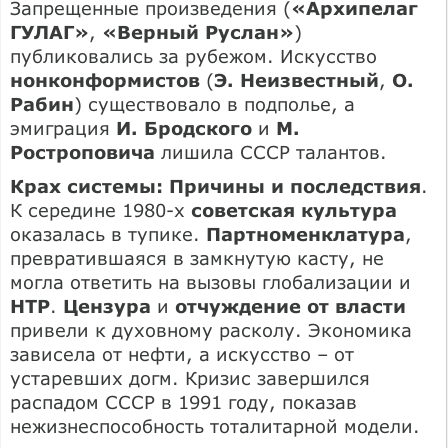
Запрещенные произведения (
«Архипелаг
ГУЛАГ»
,
«Верный Руслан»
)
публиковались за рубежом. Искусство
нонконформистов
(
Э. Неизвестный
,
О.
Рабин
) существовало в подполье, а
эмиграция
И. Бродского
и
М.
Ростроповича
лишила СССР талантов.
Крах системы: Причины и последствия
.
К середине 1980-х
советская культура
оказалась в тупике.
Партноменклатура
,
превратившаяся в замкнутую касту, не
могла ответить на вызовы глобализации и
НТР
.
Цензура
и
отчуждение от власти
привели к духовному расколу. Экономика
зависела от нефти, а искусство – от
устаревших догм. Кризис завершился
распадом СССР в 1991 году, показав
нежизнеспособность тоталитарной модели.