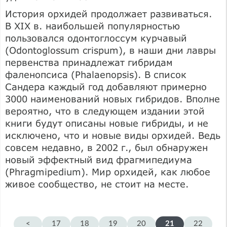
История орхидей продолжает развиваться.
В XIX в. наибольшей популярностью
пользовался одонтоглоссум курчавый
(Odontoglossum crispum), в наши дни лавры
первенства принадлежат гибридам
фаленопсиса (Phalaenopsis). В список
Сандера каждый год добавляют примерно
3000 наименований новых гибридов. Вполне
вероятно, что в следующем издании этой
книги будут описаны новые гибриды, и не
исключено, что и новые виды орхидей. Ведь
совсем недавно, в 2002 г., был обнаружен
новый эффектный вид фрагмипедиума
(Phragmipedium). Мир орхидей, как любое
живое сообщество, не стоит на месте.
<
17
18
19
20
21
22