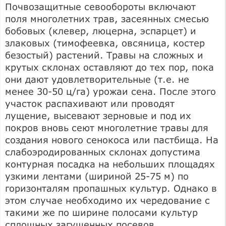
Почвозащитные севообороты включают
поля многолетних трав, засеянных смесью
бобовых (клевер, люцерна, эспарцет) и
злаковых (тимофеевка, овсяница, костер
безостый) растений. Травы на сложных и
крутых склонах оставляют до тех пор, пока
они дают удовлетворительные (т.е. не
менее 30-50 ц/га) урожаи сена. После этого
участок распахивают или проводят
лущение, высевают зерновые и под их
покров вновь сеют многолетние травы для
создания нового сенокоса или пастбища. На
слабоэродированных склонах допустима
контурная посадка на небольших площадях
узкими лентами (шириной 25-75 м) по
горизонталям пропашных культур. Однако в
этом случае необходимо их чередование с
такими же по ширине полосами культур
сплошных загущенных посевов.