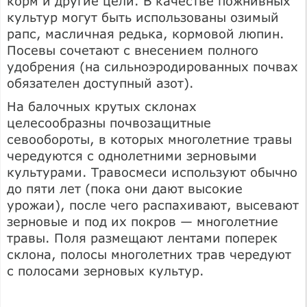
корм и другие цели. В качестве пожнивных
культур могут быть использованы озимый
рапс, масличная редька, кормовой люпин.
Посевы сочетают с внесением полного
удобрения (на сильноэродированных почвах
обязателен доступный азот).
На балочных крутых склонах
целесообразны почвозащитные
севообороты, в которых многолетние травы
чередуются с однолетними зерновыми
культурами. Травосмеси используют обычно
до пяти лет (пока они дают высокие
урожаи), после чего распахивают, высевают
зерновые и под их покров — многолетние
травы. Поля размещают лентами поперек
склона, полосы многолетних трав чередуют
с полосами зерновых культур.