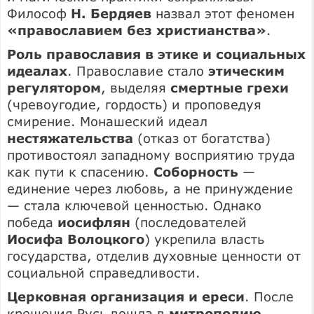
Философ
Н. Бердяев
назвал этот феномен
«православием без христианства»
.
Роль православия в этике и социальных
идеалах
. Православие стало
этическим
регулятором
, выделяя
смертные грехи
(чревоугодие, гордость) и проповедуя
смирение. Монашеский идеал
нестяжательства
(отказ от богатства)
противостоял западному восприятию труда
как пути к спасению.
Соборность
—
единение через любовь, а не принуждение
— стала ключевой ценностью. Однако
победа
иосифлян
(последователей
Иосифа Волоцкого
) укрепила власть
государства, отделив духовные ценности от
социальной справедливости.
Церковная организация и ереси
. После
крещения Русь вошла в
митрополию