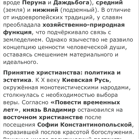
вроде
Перуна
и
Даждьбога
),
средний
(земля) и
нижний
(подземный). В отличие
от индоевропейских традиций, у славян
преобладала
хозяйственно-природная
функция
, что подчёркивало связь с
земледелием. Однако язычество не развило
концепцию ценности человеческой души,
оставаясь смешением материального и
идеального.
Принятие христианства: политика и
эстетика
. К X веку
Киевская Русь
,
окружённая монотеистическими народами,
столкнулась с необходимостью выбора
веры. Согласно
«Повести временных
лет»
,
князь Владимир
остановился на
восточном христианстве
после
посещения
Софии Константинопольской
,
поразившей послов красотой богослужения.