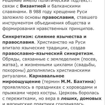
Решение имело политический подтекст:
связи с
Византией
и балканскими
славянами. В 988 году крещение Руси
заложило основы
православия
, ставшего
инструментом объединения общества и
формирования нравственных принципов.
Синкретизм: слияние язычества и
православия
. Христианство на Руси
впитало языческие традиции, создав
православно-языческий синкретизм
.
Обряды, связанные с земледелием (посев,
жатва), и жизненными циклами (свадьбы,
похороны) дополнялись христианскими
ритуалами.
Карнавальное
мироощущение
(термин
М.М. Бахтина
)
проявлялось в праздниках с хороводами и
прыжками через костры. Церковь боролась
с пережитками, но вера в
леших, домовых
и магические практики сохранялась.