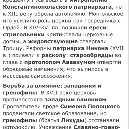
Константинопольского патриархата
, но
к XIII веку обрела автономию. Монгольское
иго усилило роль церкви как посредника с
Ордой. В XIV–XVI вв. возникли
ереси
:
стригольники
критиковали церковные
догмы, а
жидовствующие
отвергали
Троицу. Реформы
патриарха Никона
(XVII
в.) привели к
расколу
:
старообрядцы
во
главе с
протопопом Аввакумом
отвергли
обрядовые изменения, что вылилось в
массовые самосожжения.
Борьба за влияние: западники и
грекофилы
. В XVII веке церковь
противостояла
западным влияниям
.
Просветители вроде
Симеона Полоцкого
продвигали светское образование, но
грекофилы
(братья
Лихуды
) отстаивали
ортодоксию. Учреждение
Славяно-греко-