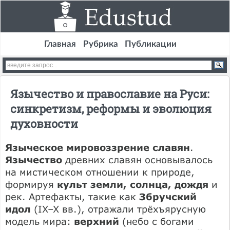
Главная
Рубрика
Публикации
Язычество и православие на Руси:
синкретизм, реформы и эволюция
духовности
Языческое мировоззрение славян
.
Язычество
древних славян основывалось
на мистическом отношении к природе,
формируя
культ земли, солнца, дождя
и
рек. Артефакты, такие как
Збручский
идол
(IX–X вв.), отражали трёхъярусную
модель мира:
верхний
(небо с богами