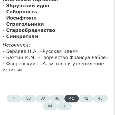
-
Збручский идол
-
Соборность
-
Иосифляне
-
Стригольники
-
Старообрядчество
-
Синкретизм
Источники:
- Бердяев Н.А. «Русская идея»
- Бахтин М.М. «Творчество Франсуа Рабле»
- Флоренский П.А. «Столп и утверждение
истины»
<
38
39
40
41
42
43
44
>