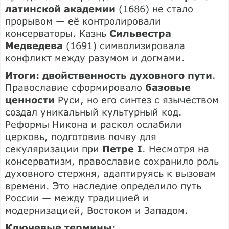
латинской академии
(1686) не стало
прорывом — её контролировали
консерваторы. Казнь
Сильвестра
Медведева
(1691) символизировала
конфликт между разумом и догмами.
Итоги: двойственность духовного пути
.
Православие сформировало
базовые
ценности
Руси, но его синтез с язычеством
создал уникальный культурный код.
Реформы Никона и раскол ослабили
церковь, подготовив почву для
секуляризации при
Петре I
. Несмотря на
консерватизм, православие сохранило роль
духовного стержня, адаптируясь к вызовам
времени. Это наследие определило путь
России — между традицией и
модернизацией, Востоком и Западом.
Ключевые термины: