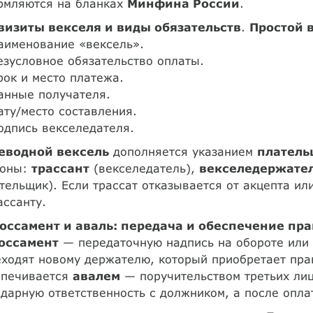
рмляются на бланках
Минфина России
.
визиты векселя и виды обязательств
.
Простой 
аименование «вексель».
езусловное обязательство оплаты.
рок и место платежа.
анные получателя.
ату/место составления.
одпись векселедателя.
еводной вексель
дополняется указанием
платель
роны:
трассант
(векселедатель),
векселедержате
тельщик). Если трассат отказывается от акцепта ил
ассанту.
оссамент и аваль: передача и обеспечение пра
оссамент
— передаточную надпись на обороте или
ходят новому держателю, который приобретает пра
спечивается
авалем
— поручительством третьих лиц
дарную ответственность с должником, а после опла