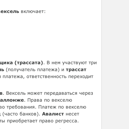
вексель
включает:
щика (трассата)
. В нем участвуют три
ль
(получатель платежа) и
трассат
и платежа, ответственность переходит
в
. Вексель может передаваться через
аллонже
. Права по векселю
во требования. Платеж по векселю
 (часто банков).
Авалист
несет
ты приобретает право регресса.