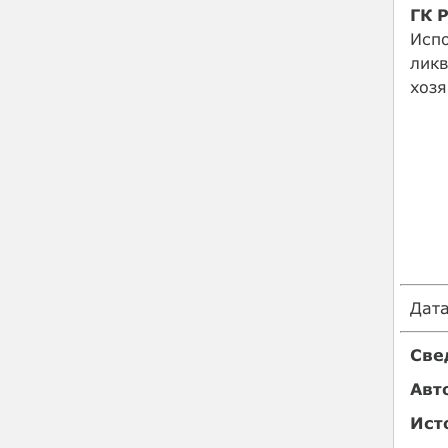
ГК 
Исп
ликв
хозя
Дат
Све
Авт
Ист