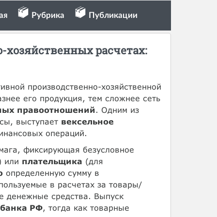
ая
Рубрика
Публикации
о-хозяйственных расчетах:
ивной производственно-хозяйственной
знее его продукция, тем сложнее сеть
ных правоотношений
. Одним из
ссы, выступает
вексельное
инансовых операций.
мага, фиксирующая безусловное
) или
плательщика
(для
ю
определенную сумму в
спользуемые в расчетах за товары/
е денежные средства. Выпуск
 банка РФ
, тогда как товарные