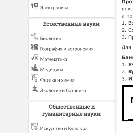
Про
Электроника
векс
а пр
1. В
Естественные науки:
2. С
3. П
Биология
Для 
География и астрономия
Бан
Математика
1.
У
Медицина
2.
К
3.
И
Физика и химия
Экология и ботаника
Общественные и
гуманитарные науки:
Искусство и Культура