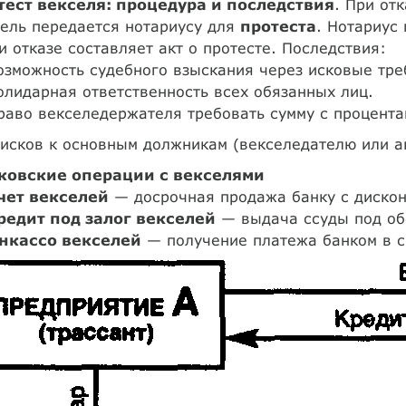
тест векселя: процедура и последствия
. При от
ель передается нотариусу для
протеста
. Нотариус
и отказе составляет акт о протесте. Последствия:
озможность судебного взыскания через исковые тре
олидарная ответственность всех обязанных лиц.
раво векселедержателя требовать сумму с процента
исков к основным должникам (векселедателю или ак
ковские операции с векселями
чет векселей
— досрочная продажа банку с дискон
редит под залог векселей
— выдача ссуды под об
нкассо векселей
— получение платежа банком в с