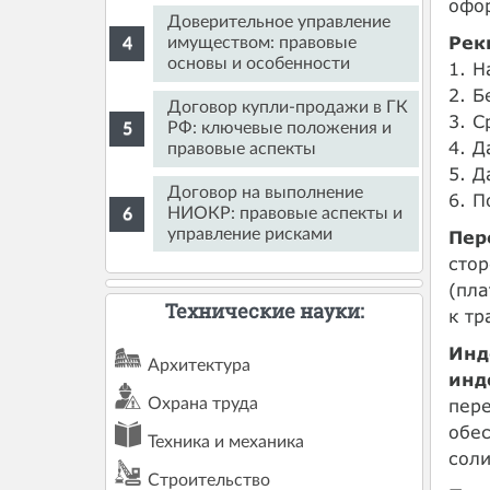
офо
Доверительное управление
Рек
имуществом: правовые
основы и особенности
1. Н
2. Б
Договор купли-продажи в ГК
3. С
РФ: ключевые положения и
4. Д
правовые аспекты
5. Д
Договор на выполнение
6. П
НИОКР: правовые аспекты и
управление рисками
Пер
сто
(пла
Технические науки:
к тр
Инд
Архитектура
инд
пере
Охрана труда
обе
Техника и механика
соли
Строительство