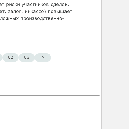
т риски участников сделок.
ет, залог, инкассо) повышает
сложных производственно-
82
83
>