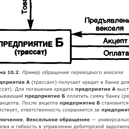
ма 10.2
: Пример обращения переводного векселя
дприятие А
(трассант) получает кредит в банке дл
ссат). Для погашения кредита
предприятие А
выст
зывающий
предприятие Б
оплатить сумму банку (ре
акцепта. После акцепта
предприятие Б
становится
тствует, ответственность сохраняется за
предприя
лючение
.
Вексельное обращение
— универсальны
ежа и гибкость в управлении дебиторской задолже