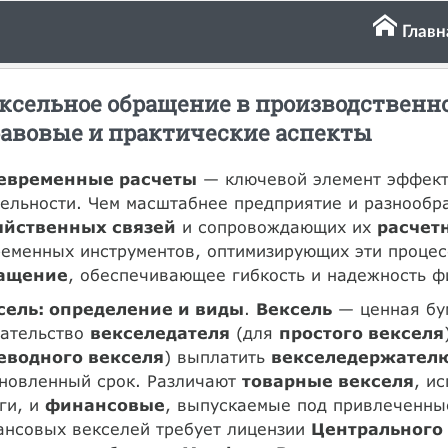
Главн
ксельное обращение в производственн
авовые и практические аспекты
евременные расчеты
— ключевой элемент эффект
ельности. Чем масштабнее предприятие и разнообра
яйственных связей
и сопровождающих их
расчет
ременных инструментов, оптимизирующих эти проце
ащение
, обеспечивающее гибкость и надежность ф
сель: определение и виды
.
Вексель
— ценная бу
зательство
векселедателя
(для
простого векселя
еводного векселя
) выплатить
векселедержател
ановленный срок. Различают
товарные векселя
, и
ги, и
финансовые
, выпускаемые под привлеченны
ансовых векселей требует лицензии
Центрального