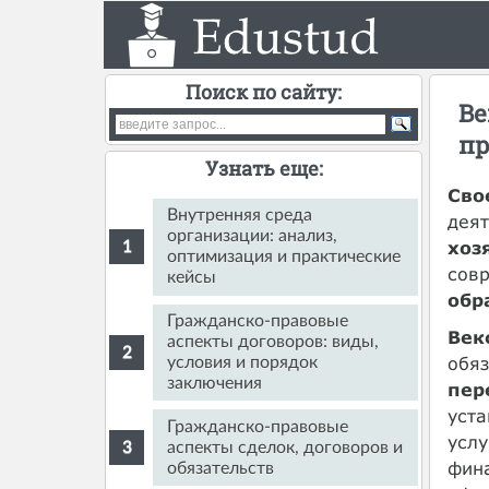
Поиск по сайту:
Ве
пр
Узнать еще:
Сво
Внутренняя среда
деят
организации: анализ,
хоз
оптимизация и практические
сов
кейсы
обр
Гражданско-правовые
Век
аспекты договоров: виды,
обя
условия и порядок
заключения
пер
уст
Гражданско-правовые
услу
аспекты сделок, договоров и
фин
обязательств