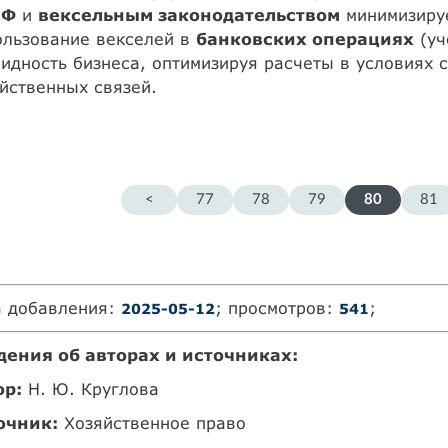
РФ
и
вексельным законодательством
минимизируе
ользование векселей в
банковских операциях
(уч
идность бизнеса, оптимизируя расчеты в условиях 
йственных связей.
<
77
78
79
80
81
а добавления:
; просмотров:
;
2025-05-12
541
дения об авторах и источниках:
ор:
Н. Ю. Круглова
очник:
Хозяйственное право