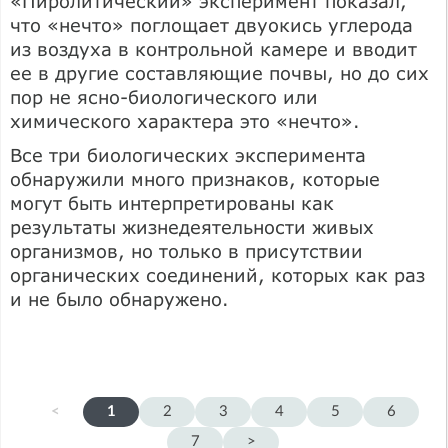
«Пиролитический» эксперимент показал,
что «нечто» поглощает двуокись углерода
из воздуха в контрольной камере и вводит
ее в другие составляющие почвы, но до сих
пор не ясно-биологического или
химического характера это «нечто».
Все три биологических эксперимента
обнаружили много признаков, которые
могут быть интерпретированы как
результаты жизнедеятельности живых
организмов, но только в присутствии
органических соединений, которых как раз
и не было обнаружено.
<
1
2
3
4
5
6
7
>