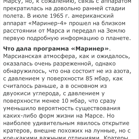
Марсу, но, к сожалению, связь с аппаратом
прекратилась на довольно ранней стадии
полета. В июле 1965 г. американский
аппарат «Маринер-4» прошел на близком
расстоянии от Марса и передал на Землю
первую подробную информацию о планете.
Что дала программа «Маринер»
.
Марсианская атмосфера, как и ожидалось,
оказалась очень разреженной, однако
обнаружилось, что она состоит не из азота,
с давлением у поверхности 85 мбар, как
считалось раньше, а в основном из
двуокиси углерода, с давлением у
поверхности менее 10 мбар, что сразу
уменьшило вероятность существования
каких-либо форм жизни на Марсе. Но
наиболее удивительным явилось открытие
кратеров, внешне похожих на лунные, но с
кое-какими важными отличиями. Кратеры